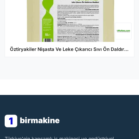
Öztiryakiler Nişasta Ve Leke Çıkarıcı Sıvı Ön Daldırma Maddesi, Power Prep, 5 lt
1
birmakine
BirMakine
Türkiye'nin kapsamlı iş makinesi ve endüstriyel