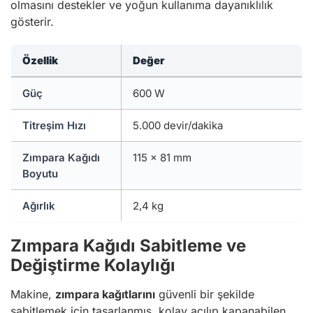
olmasını destekler ve yoğun kullanıma dayanıklılık
gösterir.
Özellik
Değer
Güç
600 W
Titreşim Hızı
5.000 devir/dakika
Zımpara Kağıdı
115 x 81 mm
Boyutu
Ağırlık
2,4 kg
Zımpara Kağıdı Sabitleme ve
Değiştirme Kolaylığı
Makine,
zımpara kağıtlarını
güvenli bir şekilde
sabitlemek için tasarlanmış, kolay açılıp kapanabilen