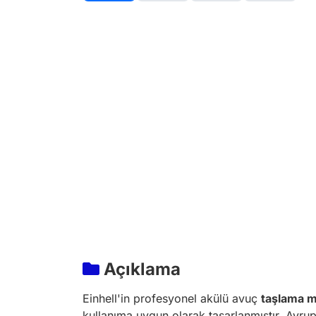
Açıklama
Einhell'in profesyonel akülü avuç
taşlama m
kullanıma uygun olarak tasarlanmıştır. Avrup