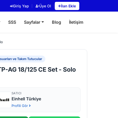
Giriş Yap
Üye Ol
İlan Ekle
r
SSS
Sayfalar
Blog
İletişim
lo
uarları ve Takım Tutucular
TP-AG 18/125 CE Set - Solo
SATICI
Einhell Türkiye
Profili Gör