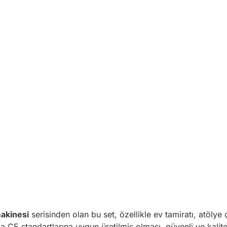
akinesi
serisinden olan bu set, özellikle ev tamiratı, atölye
a CE standartlarına uygun üretilmiş olması, güvenli ve kalite