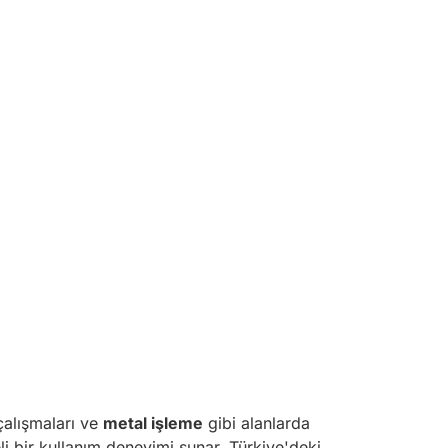
 çalışmaları ve
metal işleme
gibi alanlarda
li bir kullanım deneyimi sunar. Türkiye'deki