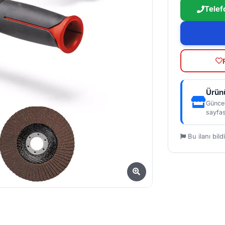
Telef
Ürünü
Güncel
sayfas
Bu ilanı bildi