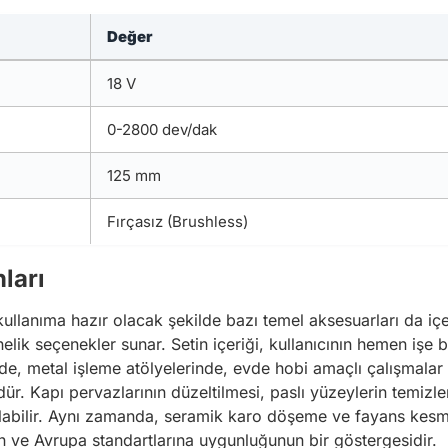
Değer
18 V
0-2800 dev/dak
125 mm
Fırçasız (Brushless)
ları
kullanıma hazır olacak şekilde bazı temel aksesuarları da içe
elik seçenekler sunar. Setin içeriği, kullanıcının hemen işe b
e, metal işleme atölyelerinde, evde hobi amaçlı çalışmalar ya
ür. Kapı pervazlarının düzeltilmesi, paslı yüzeylerin temizl
ılabilir. Aynı zamanda, seramik karo döşeme ve fayans kesme 
ın ve Avrupa standartlarına uygunluğunun bir göstergesidir.