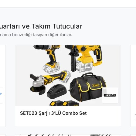
arları ve Takım Tutucular
klama benzerliği taşıyan diğer ilanlar.
SET023 Şarjlı 3’LÜ Combo Set