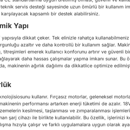
 teknik servis desteği sayesinde uzun ömürlü bir kullanım im
ı karşılayacak kapsamlı bir destek alabilirsiniz.
mik Yapı
apısıyla dikkat çeker. Tek elinizle rahatça kullanabilmeniz 
yorgunluğu azaltır ve daha kontrollü bir kullanım sağlar. Mak
 titreşimleri emerek kullanıcı konforunu artırır ve güvenli b
ağlayarak daha hassas çalışmalar yapma imkanı sunar. Bu öze
a, makinenin ağırlık dağılımı da dikkatlice optimize edilmişt
rlük
nolojisiosunu kullanır. Fırçasız motorlar, geleneksel motorl
makinenin performansı artarken enerji tüketimi de azalır. 18V
lzemelerin kesilmesi, taşlanması ve zımparalanması işlemleri
n şarj cihazı ile birlikte kullanılabilir. Bu özellik, işlerini
ışma hızıyla çalışır ve farklı uygulamalara uygun olarak ayar