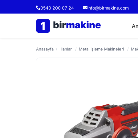
0540 200 07 24
info@birmakine.com
bir
makine
1
An
Anasayfa
/
İlanlar
/
Metal işleme Makineleri
/
Mak