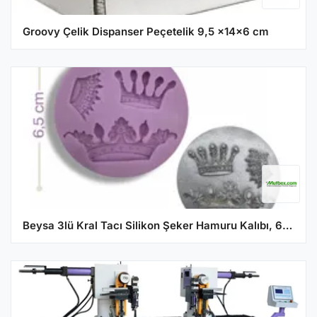
Groovy Çelik Dispanser Peçetelik 9,5 x14x6 cm
Beysa 3lü Kral Tacı Silikon Şeker Hamuru Kalıbı, 6,5x6,5 cm