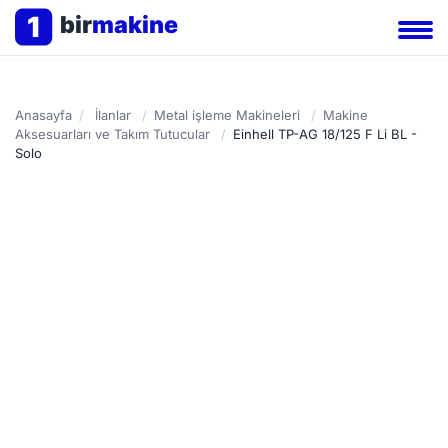
1
bir
makine
Anasayfa
/
İlanlar
/
Metal işleme Makineleri
/
Makine
Aksesuarları ve Takım Tutucular
/
Einhell TP-AG 18/125 F Li BL -
Solo