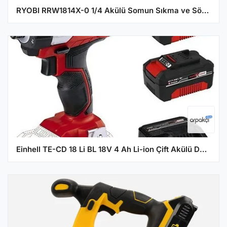
RYOBI RRW1814X-0 1/4 Akülü Somun Sıkma ve Sökme Makinesi - (Aküsüz)
Einhell TE-CD 18 Li BL 18V 4 Ah Li-ion Çift Akülü Darbeli Matkap Vidalama