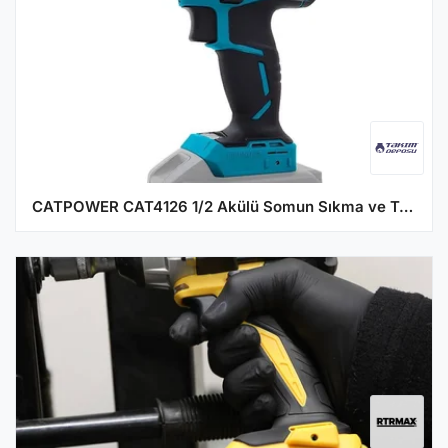
CATPOWER CAT4126 1/2 Akülü Somun Sıkma ve Torklu Vidalama Kömürsüz 350 Nm - (Aküsüz)