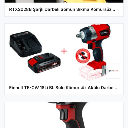
RTX2028B Şarjlı Darbeli Somun Sıkma Kömürsüz Motor
Einhell TE-CW 18Li BL Solo Kömürsüz Akülü Darbeli Somun Sıkma ve 2,5 Ah Starter Kit