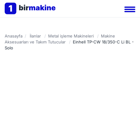
1
bir
makine
Anasayfa
/
İlanlar
/
Metal işleme Makineleri
/
Makine
Aksesuarları ve Takım Tutucular
/
Einhell TP-CW 18/350-C Li BL -
Solo