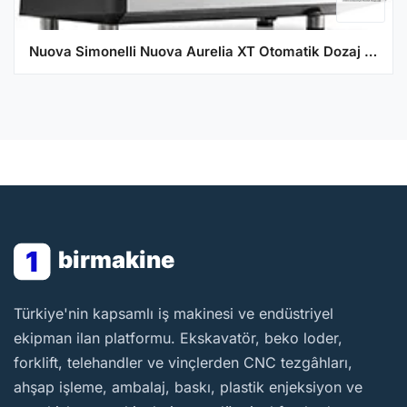
Nuova Simonelli Nuova Aurelia XT Otomatik Dozaj Ayarlı Espresso Kahve Makinesi, Tall Cup, 2 Gruplu
1
birmakine
BirMakine
Türkiye'nin kapsamlı iş makinesi ve endüstriyel
ekipman ilan platformu. Ekskavatör, beko loder,
forklift, telehandler ve vinçlerden CNC tezgâhları,
ahşap işleme, ambalaj, baskı, plastik enjeksiyon ve