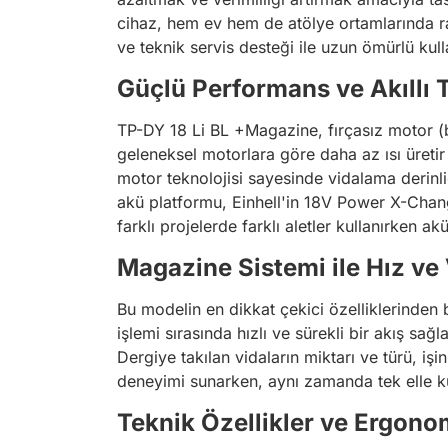
cihaz, hem ev hem de atölye ortamlarında rah
ve teknik servis desteği ile uzun ömürlü kul
Güçlü Performans ve Akıllı 
TP-DY 18 Li BL +Magazine, fırçasız motor (b
geleneksel motorlara göre daha az ısı üretir 
motor teknolojisi sayesinde vidalama derinliğ
akü platformu, Einhell'in 18V Power X-Change 
farklı projelerde farklı aletler kullanırken 
Magazine Sistemi ile Hız ve 
Bu modelin en dikkat çekici özelliklerinden b
işlemi sırasında hızlı ve sürekli bir akış sa
Dergiye takılan vidaların miktarı ve türü, iş
deneyimi sunarken, aynı zamanda tek elle kul
Teknik Özellikler ve Ergono