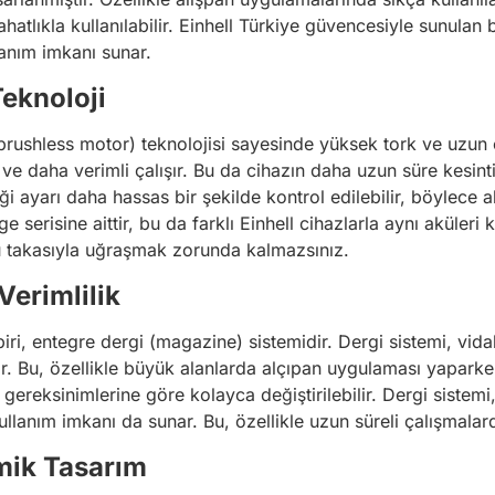
atlıkla kullanılabilir. Einhell Türkiye güvencesiyle sunulan
lanım imkanı sunar.
Teknoloji
rushless motor) teknolojisi sayesinde yüksek tork ve uzun 
ve daha verimli çalışır. Bu da cihazın daha uzun süre kesinti
i ayarı daha hassas bir şekilde kontrol edilebilir, böylece a
serisine aittir, bu da farklı Einhell cihazlarla aynı aküleri
akü takasıyla uğraşmak zorunda kalmazsınız.
Verimlilik
iri, entegre dergi (magazine) sistemidir. Dergi sistemi, vida
ğlar. Bu, özellikle büyük alanlarda alçıpan uygulaması yapark
in gereksinimlerine göre kolayca değiştirilebilir. Dergi siste
lanım imkanı da sunar. Bu, özellikle uzun süreli çalışmalard
mik Tasarım