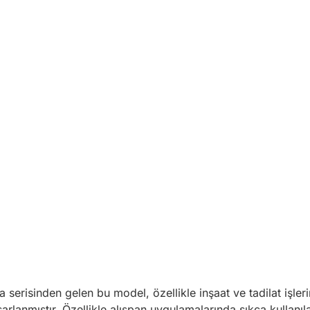
 serisinden gelen bu model, özellikle inşaat ve tadilat işler
rlanmıştır. Özellikle al
ışpan uygulamalarında sıkça kullanıla