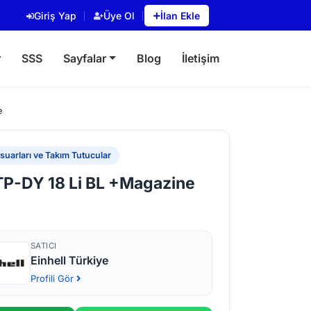
Giriş Yap
Üye Ol
İlan Ekle
r
SSS
Sayfalar
Blog
İletişim
e
uarları ve Takım Tutucular
 TP-DY 18 Li BL +Magazine
SATICI
Einhell Türkiye
Profili Gör