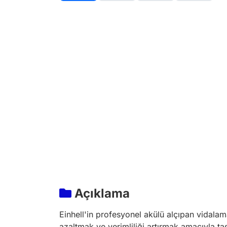
Açıklama
Einhell'in profesyonel akülü alçıpan vidalama
azaltmak ve verimliliği artırmak amacıyla tasa