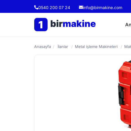
0540 200 07 24
info@birmakine.com
bir
makine
1
An
Anasayfa
/
İlanlar
/
Metal işleme Makineleri
/
Mak