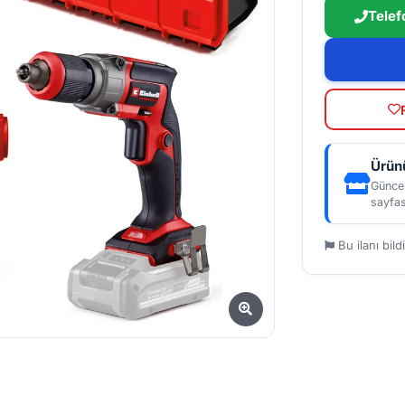
Telef
Ürünü
Güncel
sayfas
Bu ilanı bildi