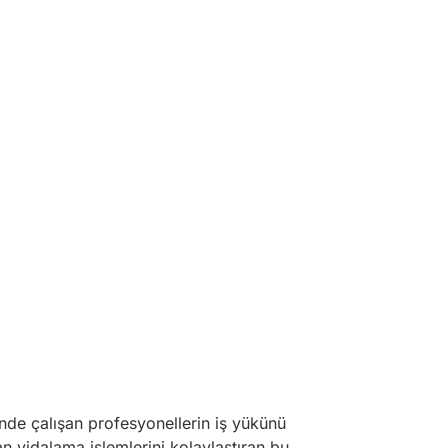
inde çalışan profesyonellerin iş yükünü
n vidalama işlemlerini kolaylaştıran bu