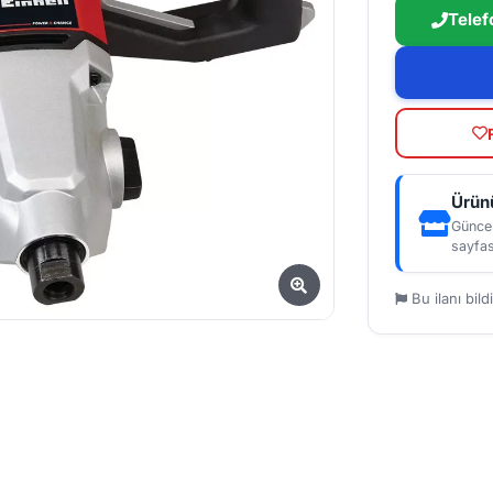
Telef
Ürünü
Güncel
sayfas
Bu ilanı bildi