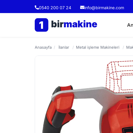
0540 200 07 24
info@birmakine.com
bir
makine
1
An
Anasayfa
/
İlanlar
/
Metal işleme Makineleri
/
Mak