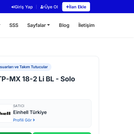
Giriş Yap
Üye Ol
İlan Ekle
r
SSS
Sayfalar
Blog
İletişim
uarları ve Takım Tutucular
TP-MX 18-2 Li BL - Solo
SATICI
Einhell Türkiye
Profili Gör