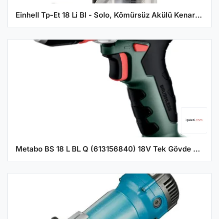
Einhell Tp-Et 18 Li Bl - Solo, Kömürsüz Akülü Kenar Freze Makinesi Aküsüz 4350412
Metabo BS 18 L BL Q (613156840) 18V Tek Gövde Akülü Matkap / Tornavida