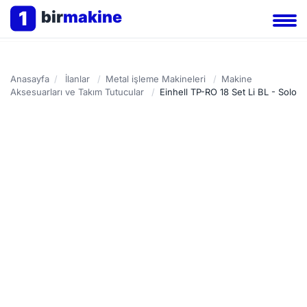
1
bir
makine
Anasayfa
/
İlanlar
/
Metal işleme Makineleri
/
Makine
Aksesuarları ve Takım Tutucular
/
Einhell TP-RO 18 Set Li BL - Solo