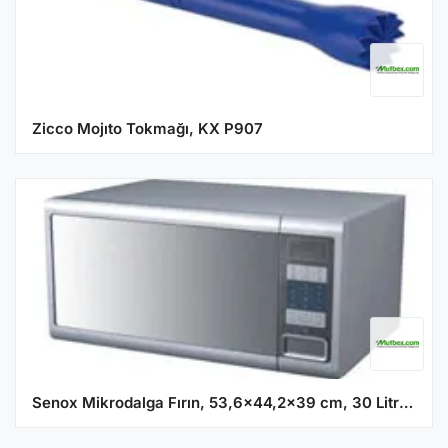
Zicco Mojıto Tokmağı, KX P907
Senox Mikrodalga Fırın, 53,6x44,2x39 cm, 30 Litre, 900 W