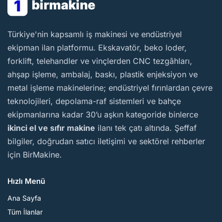
1
birmakine
BirMakine
Türkiye'nin kapsamlı iş makinesi ve endüstriyel
ekipman ilan platformu. Ekskavatör, beko loder,
forklift, telehandler ve vinçlerden CNC tezgâhları,
ahşap işleme, ambalaj, baskı, plastik enjeksiyon ve
metal işleme makinelerine; endüstriyel fırınlardan çevre
teknolojileri, depolama-raf sistemleri ve bahçe
ekipmanlarına kadar 30’u aşkın kategoride binlerce
ikinci el ve sıfır makine
ilanı tek çatı altında. Şeffaf
bilgiler, doğrudan satıcı iletişimi ve sektörel rehberler
için BirMakine.
Hızlı Menü
Ana Sayfa
Tüm İlanlar