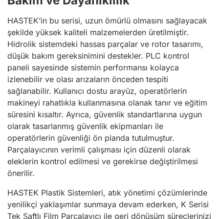
Bakım ve Dayanıklılık
HASTEK’in bu serisi, uzun ömürlü olmasını sağlayacak
şekilde yüksek kaliteli malzemelerden üretilmiştir.
Hidrolik sistemdeki hassas parçalar ve rotor tasarımı,
düşük bakım gereksinimini destekler. PLC kontrol
paneli sayesinde sistemin performansı kolayca
izlenebilir ve olası arızaların önceden tespiti
sağlanabilir. Kullanıcı dostu arayüz, operatörlerin
makineyi rahatlıkla kullanmasına olanak tanır ve eğitim
süresini kısaltır. Ayrıca, güvenlik standartlarına uygun
olarak tasarlanmış güvenlik ekipmanları ile
operatörlerin güvenliği ön planda tutulmuştur.
Parçalayıcının verimli çalışması için düzenli olarak
eleklerin kontrol edilmesi ve gerekirse değiştirilmesi
önerilir.
HASTEK Plastik Sistemleri, atık yönetimi çözümlerinde
yenilikçi yaklaşımlar sunmaya devam ederken, K Serisi
Tek Şaftlı Film Parçalayıcı ile geri dönüşüm süreçlerinizi