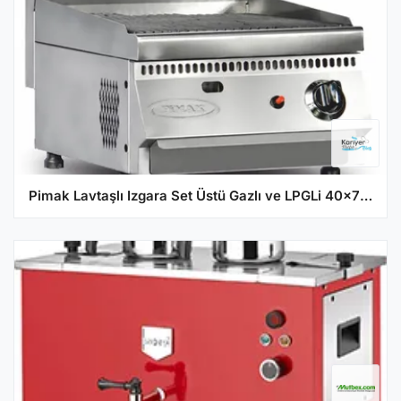
Pimak Lavtaşlı Izgara Set Üstü Gazlı ve LPGLi 40x70x35 70S-M170-1