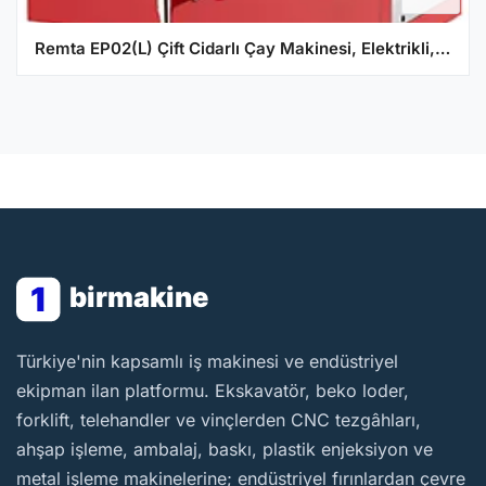
Remta EP02(L) Çift Cidarlı Çay Makinesi, Elektrikli, 2 Demlikli, 20 Litre Kapasiteli, Kırmızı
1
birmakine
BirMakine
Türkiye'nin kapsamlı iş makinesi ve endüstriyel
ekipman ilan platformu. Ekskavatör, beko loder,
forklift, telehandler ve vinçlerden CNC tezgâhları,
ahşap işleme, ambalaj, baskı, plastik enjeksiyon ve
metal işleme makinelerine; endüstriyel fırınlardan çevre