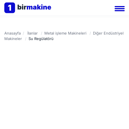
1
bir
makine
Anasayfa
/
İlanlar
/
Metal işleme Makineleri
/
Diğer Endüstriyel
Makineler
/
Su Regülatörü