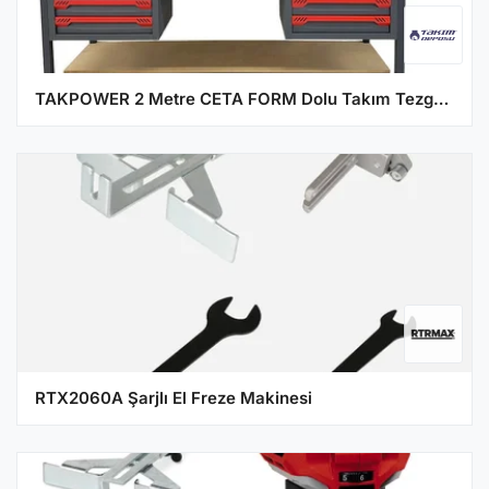
TAKPOWER 2 Metre CETA FORM Dolu Takım Tezgahı 6 Çekmeceli Premium
RTX2060A Şarjlı El Freze Makinesi