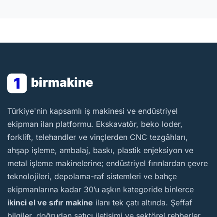
1
birmakine
BirMakine
Türkiye'nin kapsamlı iş makinesi ve endüstriyel
ekipman ilan platformu. Ekskavatör, beko loder,
forklift, telehandler ve vinçlerden CNC tezgâhları,
ahşap işleme, ambalaj, baskı, plastik enjeksiyon ve
metal işleme makinelerine; endüstriyel fırınlardan çevre
teknolojileri, depolama-raf sistemleri ve bahçe
ekipmanlarına kadar 30’u aşkın kategoride binlerce
ikinci el ve sıfır makine
ilanı tek çatı altında. Şeffaf
bilgiler, doğrudan satıcı iletişimi ve sektörel rehberler