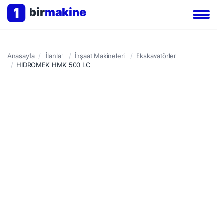
1
bir
makine
Anasayfa
/
İlanlar
/
İnşaat Makineleri
/
Ekskavatörler
/
HİDROMEK HMK 500 LC