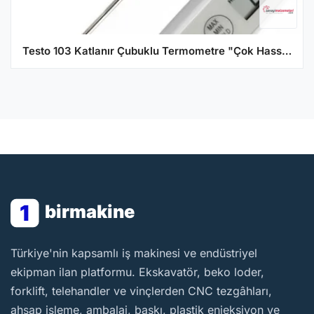
Testo 103 Katlanır Çubuklu Termometre "Çok Hassas"
1
birmakine
BirMakine
Türkiye'nin kapsamlı iş makinesi ve endüstriyel
ekipman ilan platformu. Ekskavatör, beko loder,
forklift, telehandler ve vinçlerden CNC tezgâhları,
ahşap işleme, ambalaj, baskı, plastik enjeksiyon ve