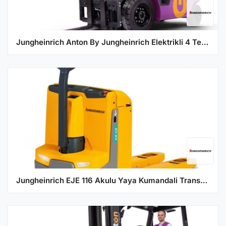
Jungheinrich Anton By Jungheinrich Elektrikli 4 Tekerlekli Forklift CBH 30 DZ4800 ISS ZH2 Eco1
Jungheinrich EJE 116 Akulu Yaya Kumandali Transpalet