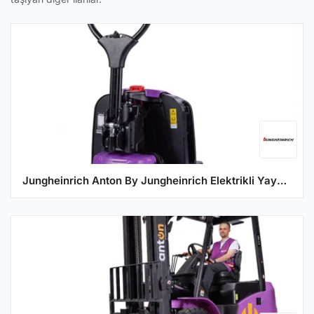
Jungheinrich Anton By Jungheinrich Elektrikli Yaya Kumandali Transpalet PTL