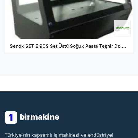
Senox SET E 90S Set Üstü Soğuk Pasta Teşhir Dolabı, Eğik Cam, 90x60x70 cm
1
birmakine
BirMakine
Türkiye'nin kapsamlı iş makinesi ve endüstriyel