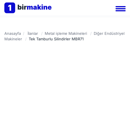
1
bir
makine
Anasayfa
/
İlanlar
/
Metal işleme Makineleri
/
Diğer Endüstriyel
Makineler
/
Tek Tamburlu Silindirler MBR71