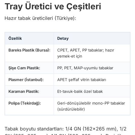
Tray Üretici ve Çeşitleri
Hazır tabak üreticileri (Türkiye):
Özellik
Detay
Bareks Plastik (Bursa):
CPET, APET, PP tabaklar; hazır
yemek-et için
Şişe Cam Plastik:
PP, PET, MAP-uyumlu tabaklar
Plasmer (İstanbul):
APET şeffaf vitrin tabakları
Karaman Plastik:
Et-tavuk-balık özel tabak
Polipa (Tekirdağ):
Geri-dönüşülebilir mono-PP tabaklar
(sürdürülebilir)
Tabak boyutu standartları: 1/4 GN (162×265 mm), 1/2