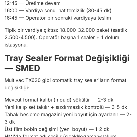
12:45 — Üretime devam
16:00 — Vardiya sonu, hat temizlik (30-45 dk)
16:45 — Operatör bir sonraki vardiyaya teslim
Tipik bir vardiya çıktısı: 18.000-32.000 paket (saatlik
2.500-4.500). Operatör başına 1 sealer + 1 dolum
istasyonu.
Tray Sealer Format Değişikliği
— SMED
Multivac TX620 gibi otomatik tray sealer'ların format
değişikliği:
Mevcut format kalıbı (mould) sökülür — 2-3 dk
Yeni kalıp set takılır + sızdırmazlık kontrolü — 3-5 dk
Tabak besleme magazini yeni boyut için ayarlanır — 2-
3 dk
Üst film bobin değişimi (yeni boyut) — 1-2 dk
HMI'da format adı seçilir (sıcaklık-zaman-vakum