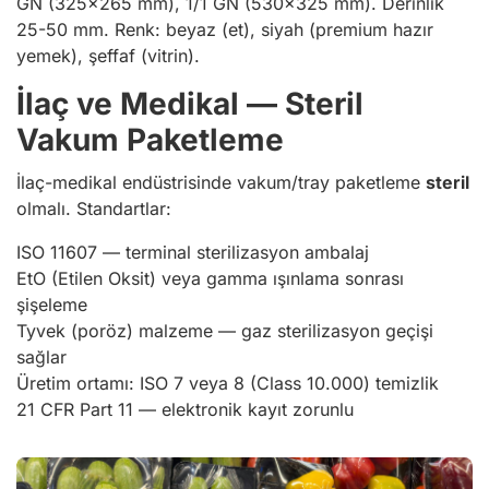
GN (325×265 mm), 1/1 GN (530×325 mm). Derinlik
25-50 mm. Renk: beyaz (et), siyah (premium hazır
yemek), şeffaf (vitrin).
İlaç ve Medikal — Steril
Vakum Paketleme
İlaç-medikal endüstrisinde vakum/tray paketleme
steril
olmalı. Standartlar:
ISO 11607 — terminal sterilizasyon ambalaj
EtO (Etilen Oksit) veya gamma ışınlama sonrası
şişeleme
Tyvek (poröz) malzeme — gaz sterilizasyon geçişi
sağlar
Üretim ortamı: ISO 7 veya 8 (Class 10.000) temizlik
21 CFR Part 11 — elektronik kayıt zorunlu