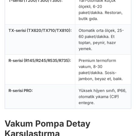
T-serisi (T200/T300/T350):
Yarı-otomatik küçük
ölçekli, 6-20
paket/dakika. Restoran,
butik gıda.
TX-serisi (TX620/TX710/TX810):
Otomatik orta ölçek, 25-
60 paket/dakika. Et
toptan, peynir, hazır
yemek.
R-serisi (R145/R245/R535/R735):
Premium termoform
vakum, 8-30
paket/dakika. Sosis-
jambon, beyaz et, balık.
R-serisi PRO:
Yüksek hijyen sınıfı, IP66,
otomatik yıkama (CIP)
entegre.
Vakum Pompa Detay
Karşılaştırma