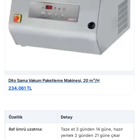
Dito Sama Vakum Paketleme Makinesi, 20 m³/H
234.061 TL
Özellik
Detay
Raf ömrü uzatma:
Taze et 3 günden 14 güne, hazır
yemek 2 günden 21 güne çıkar