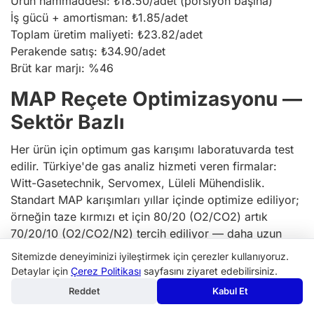
Ürün hammaddesi: ₺18.50/adet (porsiyon başına)
İş gücü + amortisman: ₺1.85/adet
Toplam üretim maliyeti: ₺23.82/adet
Perakende satış: ₺34.90/adet
Brüt kar marjı: %46
MAP Reçete Optimizasyonu —
Sektör Bazlı
Her ürün için optimum gas karışımı laboratuvarda test
edilir. Türkiye'de gas analiz hizmeti veren firmalar:
Witt-Gasetechnik, Servomex, Lüleli Mühendislik.
Standart MAP karışımları yıllar içinde optimize ediliyor;
örneğin taze kırmızı et için 80/20 (O2/CO2) artık
70/20/10 (O2/CO2/N2) tercih ediliyor — daha uzun
renk kararlılığı.
Sitemizde deneyiminizi iyileştirmek için çerezler kullanıyoruz.
Detaylar için
Çerez Politikası
sayfasını ziyaret edebilirsiniz.
Termoform Vakum — Vaka
Reddet
Kabul Et
Çalışması