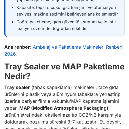
Kapasite, tepsi ölçüsü, gaz karışımı ve otomasyon
seviyesi makine seçimini belirleyen ana kalemlerdir.
Doğru paketleme; gıda güvenliği, sunum ve lojistik
maliyeti üzerinde doğrudan etkilidir.
Ana rehber:
Ambalaj ve Paketleme Makineleri Rehberi
2026
.
Tray Sealer ve MAP Paketleme
Nedir?
Tray sealer
(tabak kapaklama) makineleri, taze gıda
ürünlerini
plastik veya alüminyum tabaklara yerleştirip
üzerine bariyer filmle vakumlu/MAP kapatma
işlemini
yapar.
MAP (Modified Atmosphere Packaging)
;
ürünün etrafındaki oksijeni azaltıp CO2/N2 karışımıyla
doldurarak
bozulma süresini 3-7 kat uzatır
. Et, peynir,
hazır yemek, salata, deniz ürünleri, çikolata, fırın