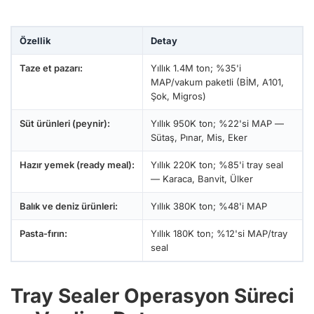
Özellik
Detay
Taze et pazarı:
Yıllık 1.4M ton; %35'i
MAP/vakum paketli (BİM, A101,
Şok, Migros)
Süt ürünleri (peynir):
Yıllık 950K ton; %22'si MAP —
Sütaş, Pınar, Mis, Eker
Hazır yemek (ready meal):
Yıllık 220K ton; %85'i tray seal
— Karaca, Banvit, Ülker
Balık ve deniz ürünleri:
Yıllık 380K ton; %48'i MAP
Pasta-fırın:
Yıllık 180K ton; %12'si MAP/tray
seal
Tray Sealer Operasyon Süreci