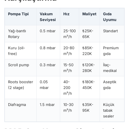
Pompa Tipi
Vakum
Hız
Maliyet
Gıda
Seviyesi
Uyumu
Yağ-bantlı
0.5 mbar
25-100
₺25K-
Standart
Rotary
m³/h
65K
Kuru (oil-
0.8 mbar
20-80
₺85K-
Premium
free)
m³/h
220K
gıda
Scroll pump
0.3 mbar
15-50
₺120K-
İlaç-
m³/h
280K
medikal
Roots booster
0.05
40-
₺180K-
Aseptik
(2 stage)
mbar
200
450K
gıda
m³/h
Diafragma
1.5 mbar
10-30
₺35K-
Küçük
m³/h
95K
tabak
sealer