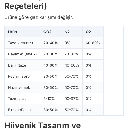
Reçeteleri)
Ürüne göre gaz karışımı değişir:
Ürün
CO2
N2
O2
Taze kırmızı et
20-40%
0%
60-80%
Beyaz et (tavuk)
20-30%
70-80%
0%
Balık (taze)
40-60%
40-60%
0%
Peynir (sert)
30-50%
50-70%
0%
Hazır yemek
30-50%
50-70%
0%
Taze salata
3-10%
90-97%
0%
Ekmek/Pasta
30-50%
50-70%
0%
Hijyenik Tasarım ve