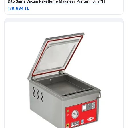
Dito Sama Vakum Paketleme Makinesi, Printerli, 8 m³/H
179.684 TL