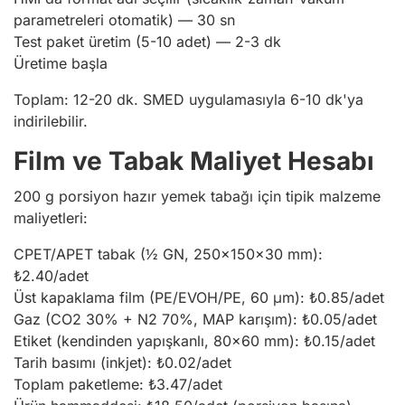
parametreleri otomatik) — 30 sn
Test paket üretim (5-10 adet) — 2-3 dk
Üretime başla
Toplam: 12-20 dk. SMED uygulamasıyla 6-10 dk'ya
indirilebilir.
Film ve Tabak Maliyet Hesabı
200 g porsiyon hazır yemek tabağı için tipik malzeme
maliyetleri:
CPET/APET tabak (½ GN, 250×150×30 mm):
₺2.40/adet
Üst kapaklama film (PE/EVOH/PE, 60 μm): ₺0.85/adet
Gaz (CO2 30% + N2 70%, MAP karışım): ₺0.05/adet
Etiket (kendinden yapışkanlı, 80×60 mm): ₺0.15/adet
Tarih basımı (inkjet): ₺0.02/adet
Toplam paketleme: ₺3.47/adet