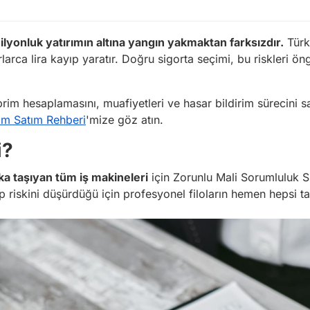
milyonluk yatırımın altına yangın yakmaktan farksızdır.
Türki
rlarca lira kayıp yaratır. Doğru sigorta seçimi, bu riskleri ö
, prim hesaplamasını, muafiyetleri ve hasar bildirim sürecini
ım Satım Rehberi
'mize göz atın.
i?
ka taşıyan tüm iş makineleri
için
Zorunlu Mali Sorumluluk S
yıp riskini düşürdüğü için profesyonel filoların hemen hepsi tar