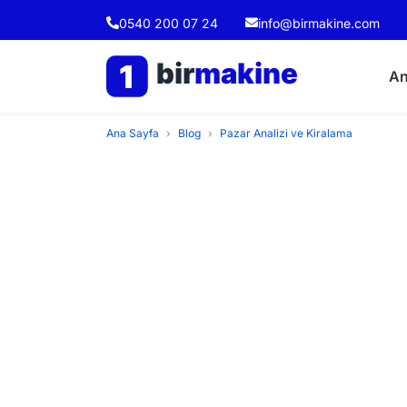
0540 200 07 24
info@birmakine.com
bir
makine
1
An
Ana Sayfa
›
Blog
›
Pazar Analizi ve Kiralama