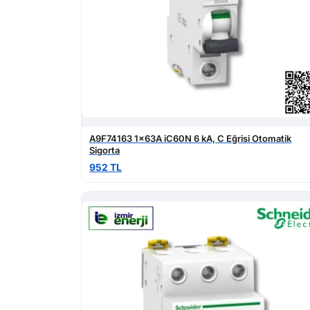
A9F74163 1x63A iC60N 6 kA, C Eğrisi Otomatik
Sigorta
952 TL