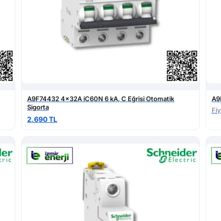
A9F74432 4x32A iC60N 6 kA, C Eğrisi Otomatik
A9
Sigorta
Fiy
2.690 TL