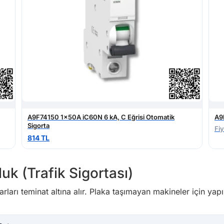
A9F74150 1x50A iC60N 6 kA, C Eğrisi Otomatik
A9
Sigorta
Fiy
814 TL
uk (Trafik Sigortası)
ları teminat altına alır. Plaka taşımayan makineler için yapıl