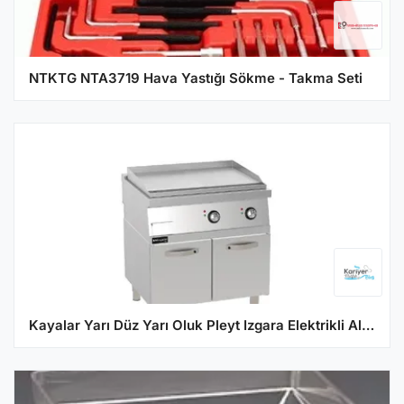
NTKTG NTA3719 Hava Yastığı Sökme - Takma Seti
Kayalar Yarı Düz Yarı Oluk Pleyt Izgara Elektrikli Alt Dolaplı 80x90x85 cm KIYOE8090