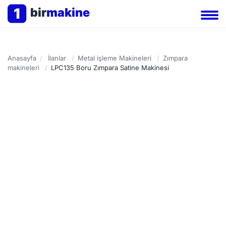
1
bir
makine
Anasayfa
/
İlanlar
/
Metal işleme Makineleri
/
Zımpara
makineleri
/
LPC135 Boru Zımpara Satine Makinesi