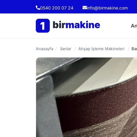
0540 200 07 24
info@birmakine.com
bir
makine
1
An
Anasayfa
/
İlanlar
/
Ahşap İşleme Makineleri
/
Ba