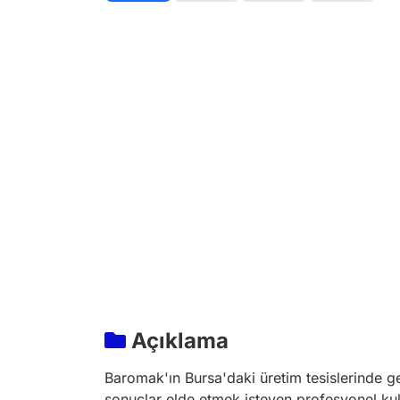
Açıklama
Baromak'ın Bursa'daki üretim tesislerinde ge
sonuçlar elde etmek isteyen profesyonel kulla