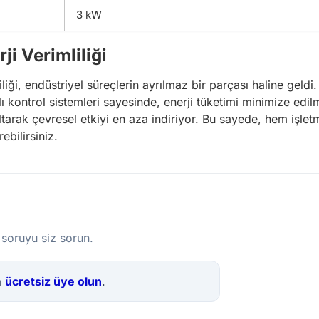
3 kW
ji Verimliliği
liği, endüstriyel süreçlerin ayrılmaz bir parçası haline geld
llı kontrol sistemleri sayesinde, enerji tüketimi minimize edil
tarak çevresel etkiyi en aza indiriyor. Bu sayede, hem işlet
ebilirsiniz.
 soruyu siz sorun.
a
ücretsiz üye olun
.