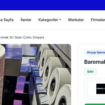
a Sayfa
İlanlar
Kategoriler
Markalar
Firmala
romak 3U Sisan Çoklu Zımpara
Ahşap İşleme
Baromak
Sıfır