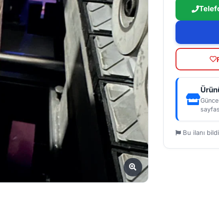
Telef
Ürünü
Güncel
sayfas
Bu ilanı bildi