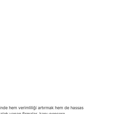
inde hem verimliliği artırmak hem de hassas
malatı yapan firmalar, kapı-pencere