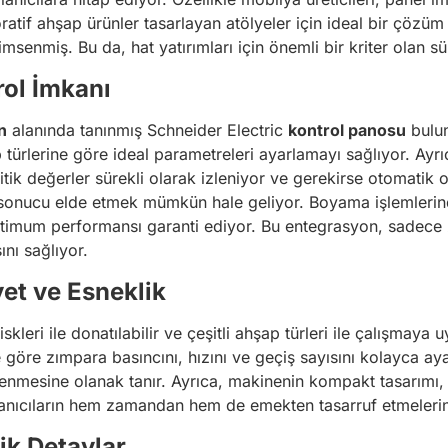
ratif ahşap ürünler tasarlayan atölyeler için ideal bir çözü
msenmiş. Bu da, hat yatırımları için önemli bir kriter olan sü
ol İmkanı
n
alanında tanınmış Schneider Electric
kontrol panosu
bulun
 türlerine göre ideal parametreleri ayarlamayı sağlıyor. Ayr
itik değerler sürekli olarak izleniyor ve gerekirse otomatik 
a sonucu elde etmek mümkün hale geliyor. Boyama işlemlerind
timum performansı garanti ediyor. Bu entegrasyon, sadec
ını sağlıyor.
et ve Esneklik
leri ile donatılabilir ve çeşitli ahşap türleri ile çalışmaya 
ne göre zımpara basıncını, hızını ve geçiş sayısını kolayca ay
nmesine olanak tanır. Ayrıca, makinenin kompakt tasarımı, sı
kullanıcıların hem zamandan hem de emekten tasarruf etmeleri
k Detaylar