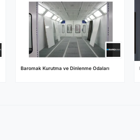
Baromak Kurutma ve Dinlenme Odaları