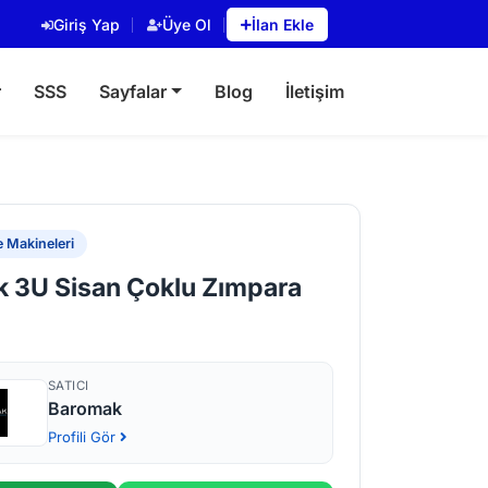
Giriş Yap
Üye Ol
İlan Ekle
r
SSS
Sayfalar
Blog
İletişim
 Makineleri
 3U Sisan Çoklu Zımpara
SATICI
Baromak
Profili Gör