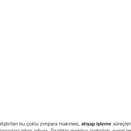
liştirilen bu çoklu zımpara makinesi,
ahşap işleme
süreçler
nıcılara hitap ediyor. Özellikle mobilya üreticileri, panel i