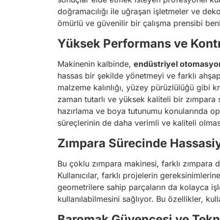
doğramacılığı ile uğraşan işletmeler ve deko
ömürlü ve güvenilir bir çalışma prensibi beni
Yüksek Performans ve Kontr
Makinenin kalbinde,
endüstriyel otomasyo
hassas bir şekilde yönetmeyi ve farklı ahşap
malzeme kalınlığı, yüzey pürüzlülüğü gibi kr
zaman tutarlı ve yüksek kaliteli bir zımpar
hazırlama ve boya tutunumu konularında op
süreçlerinin de daha verimli ve kaliteli olmas
Zımpara Sürecinde Hassasiy
Bu çoklu zımpara makinesi, farklı zımpara disk
Kullanıcılar, farklı projelerin gereksinimleri
geometrilere sahip parçaların da kolayca işle
kullanılabilmesini sağlıyor. Bu özellikler, 
Baromak Güvencesi ve Tekni