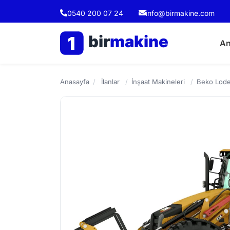
0540 200 07 24
info@birmakine.com
bir
makine
1
An
Anasayfa
/
İlanlar
/
İnşaat Makineleri
/
Beko Loder