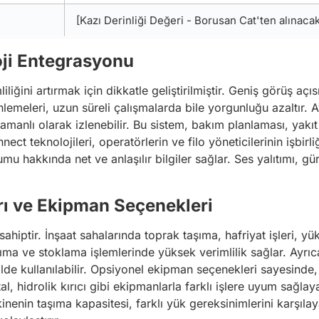
[Kazı Derinliği Değeri - Borusan Cat'ten alınaca
ji Entegrasyonu
iğini artırmak için dikkatle geliştirilmiştir. Geniş görüş açıs
eleri, uzun süreli çalışmalarda bile yorgunluğu azaltır. Ay
nlı olarak izlenebilir. Bu sistem, bakım planlaması, yakıt t
 teknolojileri, operatörlerin ve filo yöneticilerinin işbirliğin
mu hakkında net ve anlaşılır bilgiler sağlar. Ses yalıtımı, g
ı ve Ekipman Seçenekleri
hiptir. İnşaat sahalarında toprak taşıma, hafriyat işleri, yü
şıma ve stoklama işlemlerinde yüksek verimlilik sağlar. Ayrıc
kilde kullanılabilir. Opsiyonel ekipman seçenekleri sayesind
atal, hidrolik kırıcı gibi ekipmanlarla farklı işlere uyum sağlay
inenin taşıma kapasitesi, farklı yük gereksinimlerini karşıla