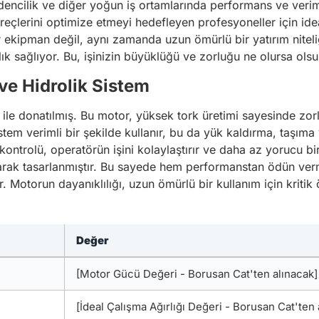
dencilik ve diğer yoğun iş ortamlarında performans ve veriml
üreçlerini optimize etmeyi hedefleyen profesyoneller için id
ekipman değil, aynı zamanda uzun ömürlü bir yatırım niteliğ
k sağlıyor. Bu, işinizin büyüklüğü ve zorluğu ne olursa olsu
ve Hidrolik Sistem
 ile donatılmış. Bu motor, yüksek tork üretimi sayesinde zorl
tem verimli bir şekilde kullanır, bu da yük kaldırma, taşıma 
 kontrolü, operatörün işini kolaylaştırır ve daha az yorucu 
larak tasarlanmıştır. Bu sayede hem performanstan ödün v
Motorun dayanıklılığı, uzun ömürlü bir kullanım için kritik ö
Değer
[Motor Gücü Değeri - Borusan Cat'ten alınacak]
[İdeal Çalışma Ağırlığı Değeri - Borusan Cat'ten 