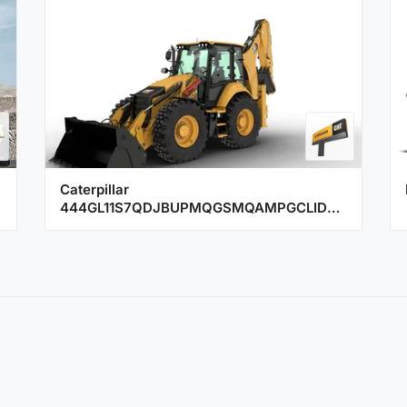
Caterpillar
444GL11S7QDJBUPMQGSMQAMPGCLIDCJ0KCQJW
Kazıcı Yükleyici (Beko Loder)