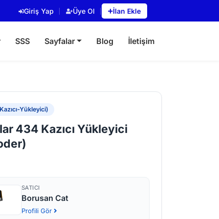
Giriş Yap
Üye Ol
İlan Ekle
r
SSS
Sayfalar
Blog
İletişim
Kazıcı-Yükleyici)
lar 434 Kazıcı Yükleyici
oder)
SATICI
Borusan Cat
Profili Gör