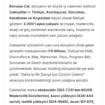
Borusan Cat
, dünyanın en büyük iş makinesi üreticisi
Caterpillar
'ın
Türkiye, Azerbaycan, Gürcistan,
Kazakistan ve Kırgızistan
bayisi olarak faaliyet
gösterir.
3.000'i aşkın çalışanı
ile inşaat, madencilik,
enerji ve güç sistemleri alanlarında satış, kiralama ve
satış sonrası hizmetlerin tam çözüm ortağıdır.
Caterpillar ürünlerinin yanı sıra dünyanın önde gelen
jeneratör markalarından
FG Wilson
, Türkiye'de EMD,
Groundforce, Mak, Mantsinen, Paus, Progress Rail,
Schneider ve Sitech distribütörlüklerini de
yürütmektedir. Borusan Holding bünyesinde yer alan
şirket, "Daha İyi Bir Dünya İçin Çözüm Üretiriz"
amacıyla sürdürülebilirliği işinin odağına almıştır.
Caterpillar marka
ekskavatör (302.7 CR'dan 6020B
Madencilik Sovellerine), kazıcı yükleyici (428–444
serisi), lastikli yükleyici (924–994K), dozer (D1–D11),