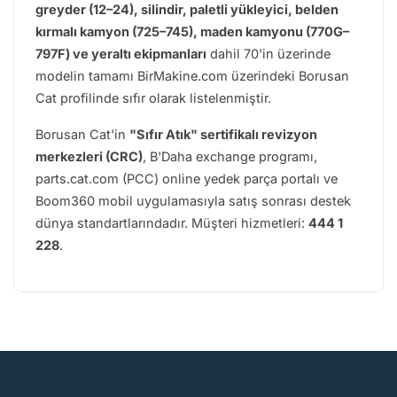
greyder (12–24), silindir, paletli yükleyici, belden
kırmalı kamyon (725–745), maden kamyonu (770G–
797F) ve yeraltı ekipmanları
dahil 70'in üzerinde
modelin tamamı BirMakine.com üzerindeki Borusan
Cat profilinde sıfır olarak listelenmiştir.
Borusan Cat'in
"Sıfır Atık" sertifikalı revizyon
merkezleri (CRC)
, B'Daha exchange programı,
parts.cat.com (PCC) online yedek parça portalı ve
Boom360 mobil uygulamasıyla satış sonrası destek
dünya standartlarındadır. Müşteri hizmetleri:
444 1
228
.