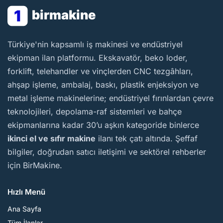
1
birmakine
BirMakine
Türkiye'nin kapsamlı iş makinesi ve endüstriyel
ekipman ilan platformu. Ekskavatör, beko loder,
forklift, telehandler ve vinçlerden CNC tezgâhları,
ahşap işleme, ambalaj, baskı, plastik enjeksiyon ve
metal işleme makinelerine; endüstriyel fırınlardan çevre
teknolojileri, depolama-raf sistemleri ve bahçe
ekipmanlarına kadar 30’u aşkın kategoride binlerce
ikinci el ve sıfır makine
ilanı tek çatı altında. Şeffaf
bilgiler, doğrudan satıcı iletişimi ve sektörel rehberler
için BirMakine.
Hızlı Menü
Ana Sayfa
Tüm İlanlar