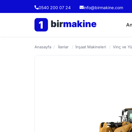
0540 200 07 24
info@birmakine.com
bir
makine
1
An
Anasayfa
/
İlanlar
/
İnşaat Makineleri
/
Vinç ve Yü