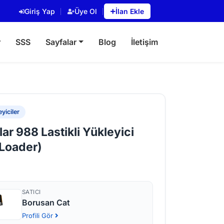
Giriş Yap
Üye Ol
İlan Ekle
r
SSS
Sayfalar
Blog
İletişim
yiciler
lar 988 Lastikli Yükleyici
Loader)
SATICI
Borusan Cat
Profili Gör