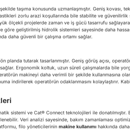
bir şekilde taşıma konusunda uzmanlaşmıştır. Geniş kovası, 
stikleri zorlu arazi koşullarında bile stabilite ve güvenilirl
le büyük ölçekli projelerde zaman ve iş gücü tasarrufu sağlaya
e göre geliştirilmiş hidrolik sistemleri sayesinde daha hassa
da daha güvenli bir çalışma ortamı sağlar.
n planda tutarak tasarlanmıştır. Geniş görüş açısı, operatö
sağlar. Ergonomik koltuk, uzun süreli çalışmalarda bile yorgun
ratörün makineyi daha verimli bir şekilde kullanmasına olana
muma indirilerek operatörün odaklanmasını kolaylaştırır. Kab
leri
ematik sistemi ve Cat® Connect teknolojileri ile donatılmışt
ebilir. Veri analizi sayesinde, bakım zamanlaması optimize e
atformu, filo yöneticilerinin
makine kullanımı
hakkında daha 