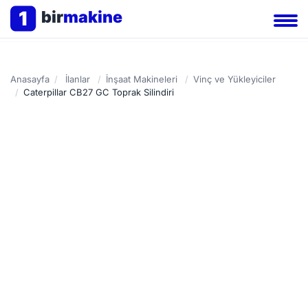
1
bir
makine
Anasayfa
/
İlanlar
/
İnşaat Makineleri
/
Vinç ve Yükleyiciler
/
Caterpillar CB27 GC Toprak Silindiri