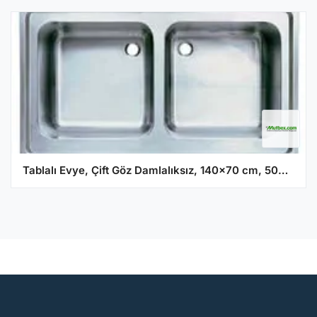
Tablalı Evye, Çift Göz Damlalıksız, 140x70 cm, 50*50*30 Gözlü