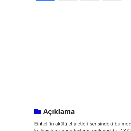
Açıklama
Einhell'in akülü el aletleri serisindeki bu m
kullanışlı bir avuç taşlama makinesidir. AX