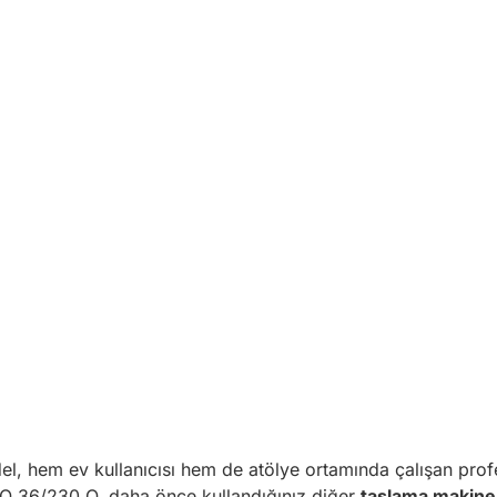
odel, hem ev kullanıcısı hem de atölye ortamında çalışan prof
XIO 36/230 Q, daha önce kullandığınız diğer
taşlama makine