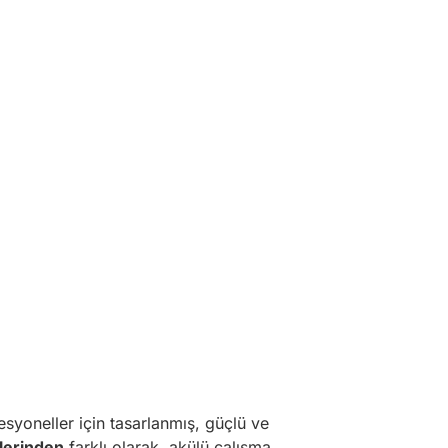
esyoneller için tasarlanmış, güçlü ve
lerinden
farklı olarak, akülü çalışma