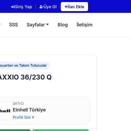
Giriş Yap
Üye Ol
İlan Ekle
r
SSS
Sayfalar
Blog
İletişim
uarları ve Takım Tutucular
 AXXIO 36/230 Q
SATICI
Einhell Türkiye
Profili Gör