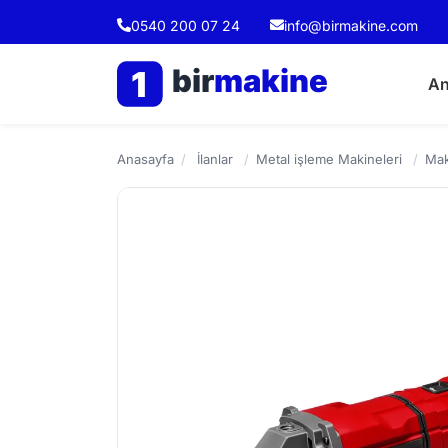
0540 200 07 24
info@birmakine.com
bir
makine
1
An
Anasayfa
/
İlanlar
/
Metal işleme Makineleri
/
Mak