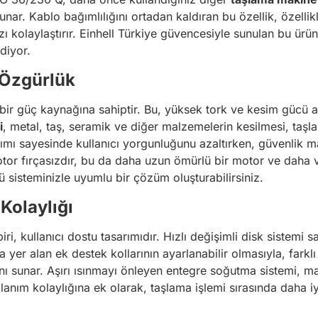
unar. Kablo bağımlılığını ortadan kaldıran bu özellik, özell
zı kolaylaştırır. Einhell Türkiye güvencesiyle sunulan bu ürü
diyor.
 Özgürlük
r güç kaynağına sahiptir. Bu, yüksek tork ve kesim gücü a
i
, metal, taş, seramik ve diğer malzemelerin kesilmesi, taşl
arımı sayesinde kullanıcı yorgunluğunu azaltırken, güvenlik m
otor fırçasızdır, bu da daha uzun ömürlü bir motor ve daha ve
kü sisteminizle uyumlu bir çözüm oluşturabilirsiniz.
Kolaylığı
iri, kullanıcı dostu tasarımıdır. Hızlı değişimli disk sistemi 
a yer alan ek destek kollarının ayarlanabilir olmasıyla, farkl
ı sunar. Aşırı ısınmayı önleyen entegre soğutma sistemi, ma
lanım kolaylığına ek olarak, taşlama işlemi sırasında daha 