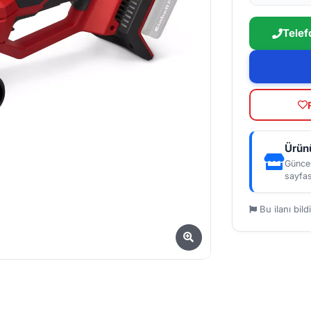
Telef
Ürünü
Güncel
sayfas
Bu ilanı bildi