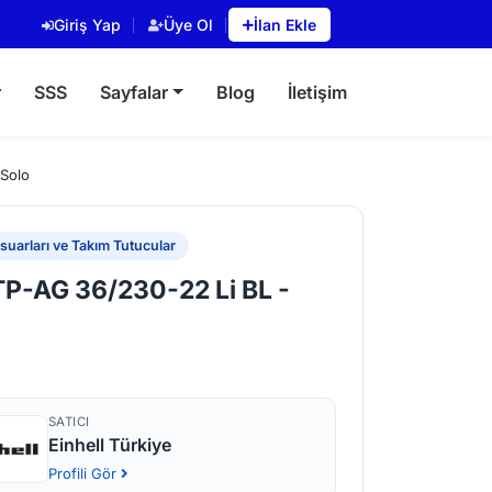
Giriş Yap
Üye Ol
İlan Ekle
r
SSS
Sayfalar
Blog
İletişim
 Solo
uarları ve Takım Tutucular
 TP-AG 36/230-22 Li BL -
SATICI
Einhell Türkiye
Profili Gör