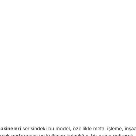
akineleri
serisindeki bu model, özellikle metal işleme, inşaa
ksek performans ve kullanım kolaylığını bir araya getirerek