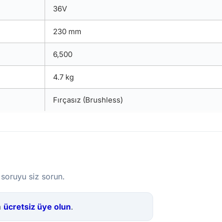
36V
230 mm
6,500
4.7 kg
Fırçasız (Brushless)
 soruyu siz sorun.
a
ücretsiz üye olun
.