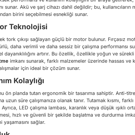
nı sunar. Akü ve şarj cihazı dahil değildir; bu, kullanıcıları
rından birini seçebilmesi esnekliği sunar.
or Teknolojisi
k tork çıkışı sağlayan güçlü bir motor bulunur. Fırçasız mot
lü, daha verimli ve daha sessiz bir çalışma performansı suna
 dayanıklılığını artırır. Bu özellik, özellikle yoğun ve sürekl
etme
imkanı sunarak, farklı malzemeler üzerinde hassas ve k
lışmalar için ideal bir çözüm sunar.
ım Kolaylığı
u ön planda tutan ergonomik bir tasarıma sahiptir. Anti-titr
ha uzun süre çalışmanıza olanak tanır. Tutamak kısmı, farklı
 Ayrıca, LED çalışma lambası, karanlık veya düşük ışıklı orta
esi, hızlı ve güvenli bir şekilde başlatma ve durdurma imkan
i yaşamasını sağlar.
luk