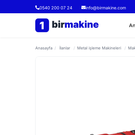
0540 200 07 24
info@birmakine.com
bir
makine
1
An
Anasayfa
/
İlanlar
/
Metal işleme Makineleri
/
Mak