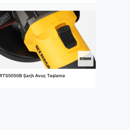
(2x4 Ah Akü ve Şarj Cihazı)
RTS5050B Şarjlı Avuç Taşlama