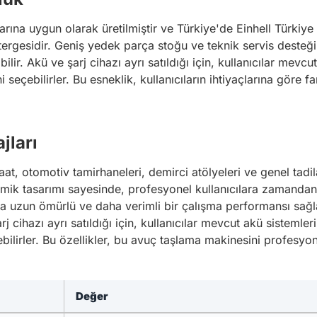
arına uygun olarak üretilmiştir ve Türkiye'de Einhell Türkiye d
tergesidir. Geniş yedek parça stoğu ve teknik servis desteğ
lir. Akü ve şarj cihazı ayrı satıldığı için, kullanıcılar mevcut
ni seçebilirler. Bu esneklik, kullanıcıların ihtiyaçlarına göre 
jları
, otomotiv tamirhaneleri, demirci atölyeleri ve genel tadilat i
ik tasarımı sayesinde, profesyonel kullanıcılara zamandan t
ha uzun ömürlü ve daha verimli bir çalışma performansı sağl
j cihazı ayrı satıldığı için, kullanıcılar mevcut akü sistemlerin
ebilirler. Bu özellikler, bu avuç taşlama makinesini profesyo
Değer