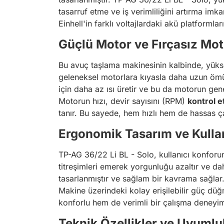
tasarruf etme ve iş verimliliğini artırma imka
Einhell'in farklı voltajlardaki akü platformla
Güçlü Motor ve Fırçasız Mot
Bu avuç taşlama makinesinin kalbinde, yükse
geleneksel motorlara kıyasla daha uzun ömür
için daha az ısı üretir ve bu da motorun genel
Motorun hızı, devir sayısını (RPM)
kontrol 
tanır. Bu sayede, hem hızlı hem de hassas ça
Ergonomik Tasarım ve Kullan
TP-AG 36/22 Li BL - Solo, kullanıcı konforun
titreşimleri emerek yorgunluğu azaltır ve da
tasarlanmıştır ve sağlam bir kavrama sağlar.
Makine üzerindeki kolay erişilebilir güç düğm
konforlu hem de verimli bir çalışma deneyim
Teknik Özellikler ve Uyumlu