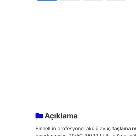
Açıklama
Einhell'in profesyonel akülü avuç
taşlama m
tasarlanmıştır. TP-AG 36/22 Li BL - Solo, yü