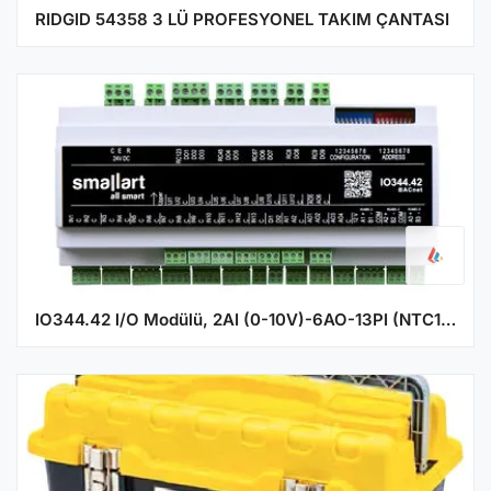
RIDGID 54358 3 LÜ PROFESYONEL TAKIM ÇANTASI
IO344.42 I/O Modülü, 2AI (0-10V)-6AO-13PI (NTC10K, DI)-12UI-9DO-2DI-3RS-485 Port BACnet, 24V DC Besleme