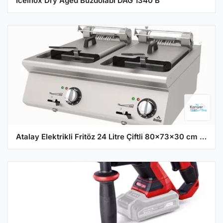
Iceinox Dry Aged Buzdolabı DAG 1340 B
Atalay Elektrikli Fritöz 24 Litre Çiftli 80x73x30 cm AEF-873