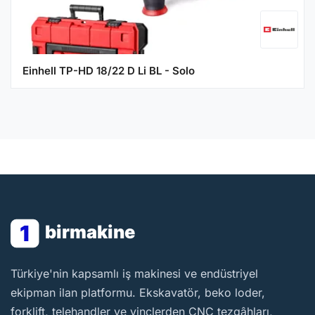
Einhell TP-HD 18/22 D Li BL - Solo
1
birmakine
BirMakine
Türkiye'nin kapsamlı iş makinesi ve endüstriyel
ekipman ilan platformu. Ekskavatör, beko loder,
forklift, telehandler ve vinçlerden CNC tezgâhları,