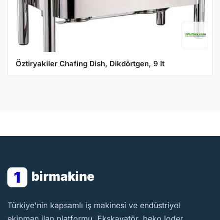
Öztiryakiler Chafing Dish, Dikdörtgen, 9 lt
1
birmakine
BirMakine
Türkiye'nin kapsamlı iş makinesi ve endüstriyel
ekipman ilan platformu. Ekskavatör, beko loder,