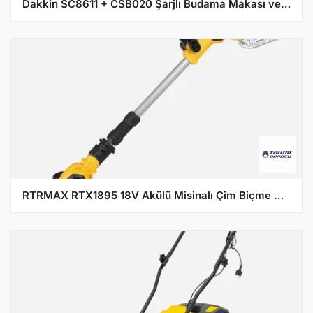
Dakkin SC8611 + CSB020 Şarjlı Budama Makası ve Testere Seti
RTRMAX RTX1895 18V Akülü Misinalı Çim Biçme Makinesi