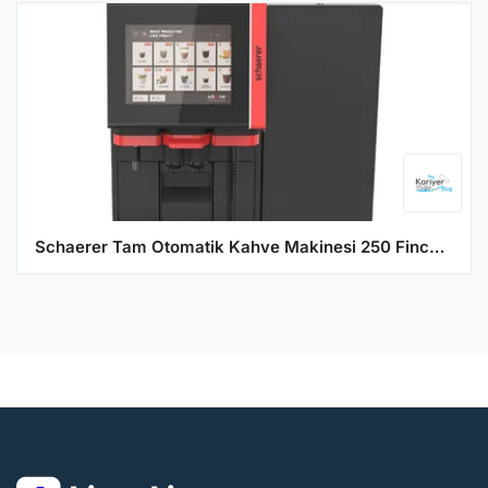
Schaerer Tam Otomatik Kahve Makinesi 250 Fincan Kapasiteli Coffee SOUL