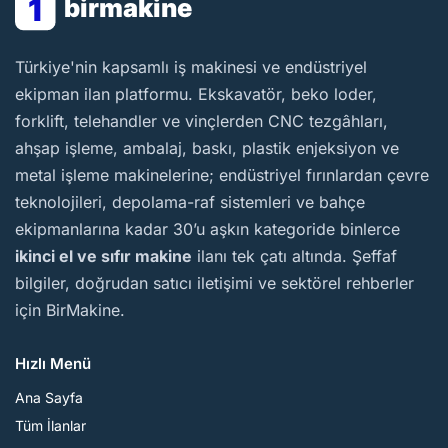
1
birmakine
BirMakine
Türkiye'nin kapsamlı iş makinesi ve endüstriyel
ekipman ilan platformu. Ekskavatör, beko loder,
forklift, telehandler ve vinçlerden CNC tezgâhları,
ahşap işleme, ambalaj, baskı, plastik enjeksiyon ve
metal işleme makinelerine; endüstriyel fırınlardan çevre
teknolojileri, depolama-raf sistemleri ve bahçe
ekipmanlarına kadar 30’u aşkın kategoride binlerce
ikinci el ve sıfır makine
ilanı tek çatı altında. Şeffaf
bilgiler, doğrudan satıcı iletişimi ve sektörel rehberler
için BirMakine.
Hızlı Menü
Ana Sayfa
Tüm İlanlar