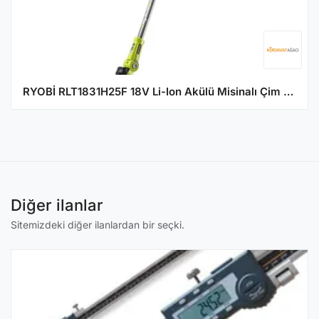
RYOBİ RLT1831H25F 18V Li-Ion Akülü Misinalı Çim Biçme 2.5Ah 25cm (5133003711)
Diğer ilanlar
Sitemizdeki diğer ilanlardan bir seçki.