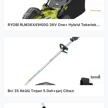
RYOBİ RLM36X41H50G 36V One+ Hybrid Tekerlekli Çim Biçme Makinesi 40cm (5133005462)
Bci 35 Akülü Tırpan 5.0ah+şarj Cihazı