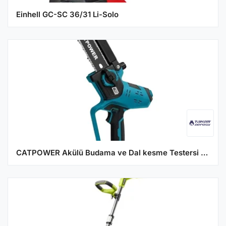
Einhell GC-SC 36/31 Li-Solo
CATPOWER Akülü Budama ve Dal kesme Testersi Kömürsüz Li-Ion 20V 4Ah 20 cm