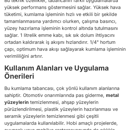
Bu teknik özellikler, tabancanın farklı uygulamalarda
yüksek performans göstermesini sağlar. Yüksek hava
tüketimi, kumlama işleminin hızlı ve etkili bir şekilde
tamamlanmasına yardımcı olurken, çalışma basıncı,
yüzey hazırlama işleminin kontrol altında tutulmasını
sağlar. 1 litrelik emme kabı, sık sık dolum ihtiyacını
ortadan kaldırarak iş akışını hızlandırır. 1/4" hortum
çapı, optimum hava akışı sağlayarak kumlama işleminin
verimliliğini artırır.
Kullanım Alanları ve Uygulama
Önerileri
Bu kumlama tabancası, çok yönlü kullanım alanlarına
sahiptir. Otomotiv onarımlarında pas giderme,
metal
yüzeylerin
temizlenmesi, ahşap yüzeylerin
pürüzlendirilmesi, plastik yüzeylerin hazırlanması ve
seramik yüzeylerin temizlenmesi gibi çeşitli
uygulamalarda kullanılabilir. Hobi amaçlı projelerde,
oyuncak veya mobilya restorasyonunda da sıklıkla