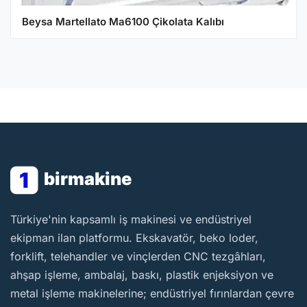
Beysa Martellato Ma6100 Çikolata Kalıbı
1
birmakine
BirMakine
Türkiye'nin kapsamlı iş makinesi ve endüstriyel
ekipman ilan platformu. Ekskavatör, beko loder,
forklift, telehandler ve vinçlerden CNC tezgâhları,
ahşap işleme, ambalaj, baskı, plastik enjeksiyon ve
metal işleme makinelerine; endüstriyel fırınlardan çevre