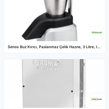
Senox Buz Kırıcı, Paslanmaz Çelik Hazne, 3 Litre, IC80A