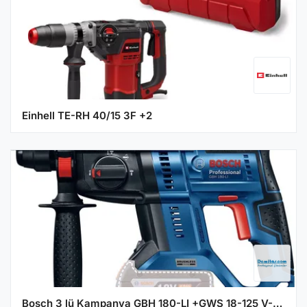
Einhell TE-RH 40/15 3F +2
Bosch 3 lü Kampanya GBH 180-LI +GWS 18-125 V-LI+GSR 18V-60 C