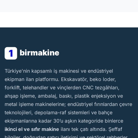
1
birmakine
BirMakine
Türkiye'nin kapsamlı iş makinesi ve endüstriyel
ekipman ilan platformu. Ekskavatör, beko loder,
forklift, telehandler ve vinçlerden CNC tezgâhları,
ahşap işleme, ambalaj, baskı, plastik enjeksiyon ve
metal işleme makinelerine; endüstriyel fırınlardan çevre
teknolojileri, depolama-raf sistemleri ve bahçe
ekipmanlarına kadar 30’u aşkın kategoride binlerce
ikinci el ve sıfır makine
ilanı tek çatı altında. Şeffaf
bilgiler, doğrudan satıcı iletişimi ve sektörel rehberler