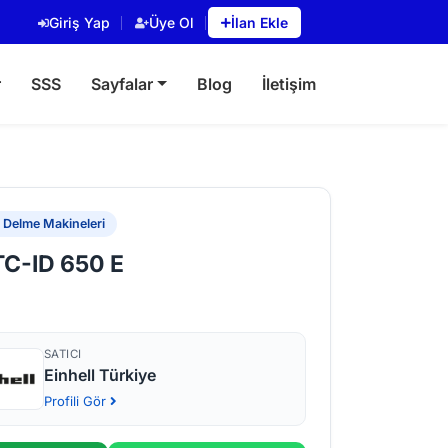
Giriş Yap
Üye Ol
İlan Ekle
r
SSS
Sayfalar
Blog
İletişim
 Delme Makineleri
 TC-ID 650 E
SATICI
Einhell Türkiye
Profili Gör