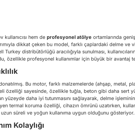
ev kullanıcısı hem de
profesyonel atölye
ortamlarında geni
ımıyla dikkat çeken bu model, farklı çaplardaki delme ve vid
ll Turkey distribütörlüğü aracılığıyla sunulması, kullanıcıları
u, özellikle profesyonel kullanımlar için büyük bir avantaj te
lılık
donatılmış. Bu motor, farklı malzemelerde (ahşap, metal, pl
li özelliği sayesinde, özellikle tuğla, beton gibi daha sert y
yüzeyde daha iyi tutunmasını sağlayarak, delme işleminin 
yen termal koruma özelliği, cihazın ömrünü uzatırken, kullan
ı, uzun süreli ve yoğun kullanıma uygun olduğunu gösteriyor.
ım Kolaylığı