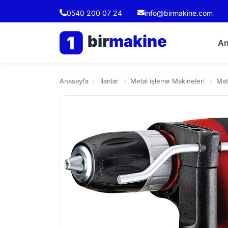
0540 200 07 24
info@birmakine.com
bir
makine
1
An
Anasayfa
/
İlanlar
/
Metal işleme Makineleri
/
Mat