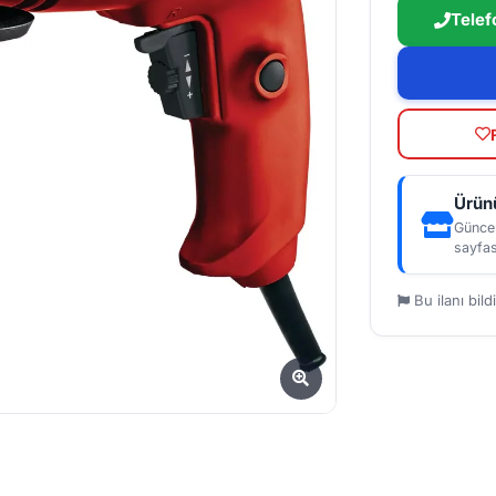
Telef
Ürünü
Güncel
sayfas
Bu ilanı bildi