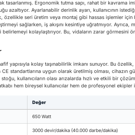
ak tasarlanmış. Ergonomik tutma sapı, rahat bir kavrama imka
 azaltıyor. Ayarlanabilir derinlik ayarı, kullanıcının istediğ
k, özellikle seri üretim veya montaj gibi hassas işlemler içi
tirmeyi sağlarken, iş akışını kesintiye uğratmıyor. Ayrıca, m
belirlemeyi kolaylaştırıyor. Bu, vidaların zarar görmesini 
r
if yapısıyla kolay taşınabilirlik imkanı sunuyor. Bu özellik, 
 CE standartlarına uygun olarak üretilmiş olması, cihazın gü
toğu, kullanıcıların olası arızalarda hızlı ve etkili bir çözü
tkabı hem bireysel kullanıcılar hem de profesyonel ekipler iç
Değer
650 Watt
3000 devir/dakika (40.000 darbe/dakika)