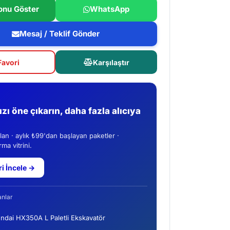
onu Göster
WhatsApp
Mesaj / Teklif Gönder
Favori
Karşılaştır
nızı öne çıkarın, daha fazla alıcıya
ilan · aylık ₺99'dan başlayan paketler ·
ma vitrini.
ri İncele →
anlar
ndai HX350A L Paletli Ekskavatör