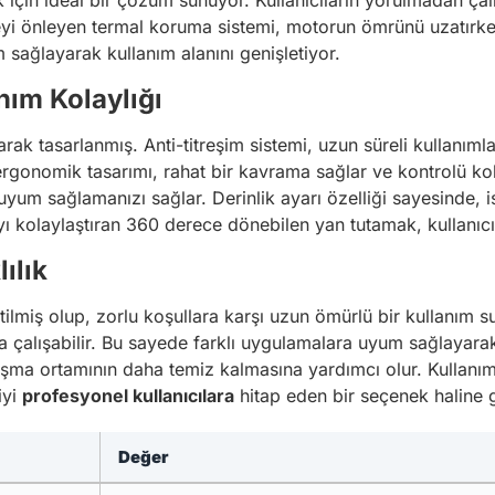
 için ideal bir çözüm sunuyor. Kullanıcıların yorulmadan çal
eyi önleyen termal koruma sistemi, motorun ömrünü uzatırken
 sağlayarak kullanım alanını genişletiyor.
ım Kolaylığı
rak tasarlanmış. Anti-titreşim sistemi, uzun süreli kullanıml
onomik tasarımı, rahat bir kavrama sağlar ve kontrolü kolayla
uyum sağlamanızı sağlar. Derinlik ayarı özelliği sayesinde, i
 kolaylaştıran 360 derece dönebilen yan tutamak, kullanıcı
ılık
tilmiş olup, zorlu koşullara karşı uzun ömürlü bir kullanım su
çalışabilir. Bu sayede farklı uygulamalara uyum sağlayarak
şma ortamının daha temiz kalmasına yardımcı olur. Kullanım k
iyi
profesyonel kullanıcılara
hitap eden bir seçenek haline g
Değer