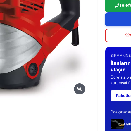
Telef
BIRMAKINE
İlanları
ulaşın
Ücretsiz 5 
kurumsal fir
Paketle
Öne çıkan il
Hyu