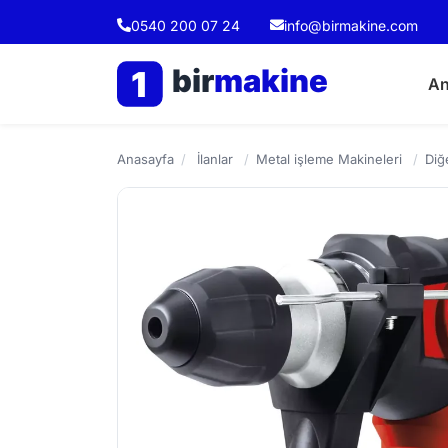
0540 200 07 24
info@birmakine.com
bir
makine
1
An
Anasayfa
/
İlanlar
/
Metal işleme Makineleri
/
Diğ