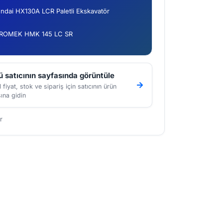
ndai HX130A LCR Paletli Ekskavatör
ROMEK HMK 145 LC SR
 satıcının sayfasında görüntüle
 fiyat, stok ve sipariş için satıcının ürün
ına gidin
r