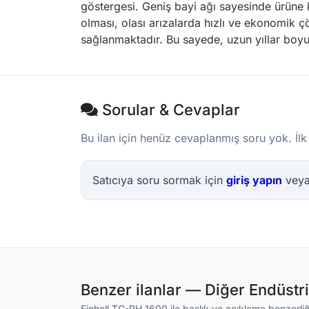
göstergesi. Geniş bayi ağı sayesinde ürüne k
olması, olası arızalarda hızlı ve ekonomik çö
sağlanmaktadır. Bu sayede, uzun yıllar boyun
Sorular & Cevaplar
Bu ilan için henüz cevaplanmış soru yok. İlk
Satıcıya soru sormak için
giriş yapın
vey
Benzer ilanlar — Diğer Endüstr
Einhell TC-RH 1600 ile başlık ve açıklama benzerliği