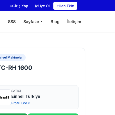
Giriş Yap
Üye Ol
İlan Ekle
r
SSS
Sayfalar
Blog
İletişim
riyel Makineler
 TC-RH 1600
SATICI
Einhell Türkiye
Profili Gör