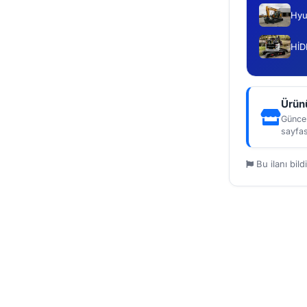
Hyu
HİD
Ürünü
Güncel
sayfas
Bu ilanı bildi