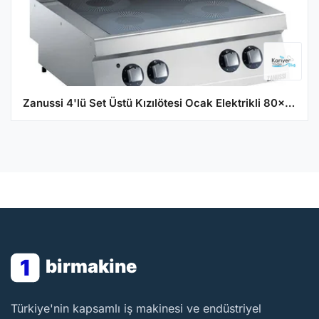
Zanussi 4'lü Set Üstü Kızılötesi Ocak Elektrikli 80x70x25 cm 372025
1
birmakine
BirMakine
Türkiye'nin kapsamlı iş makinesi ve endüstriyel