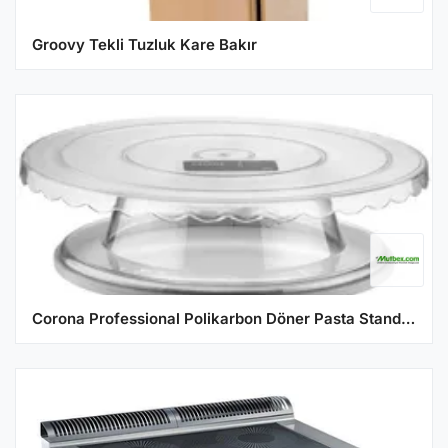
Groovy Tekli Tuzluk Kare Bakır
Corona Professional Polikarbon Döner Pasta Standı, 270 mm, BO390, Şeffaf