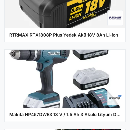
RTRMAX RTX1808P Plus Yedek Akü 18V 8Ah Li-ion
Makita HP457DWE3 18 V / 1.5 Ah 3 Akülü Lityum Darbeli Matkap