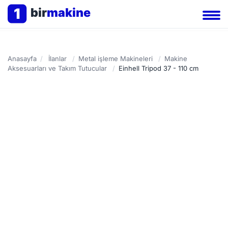
1
bir
makine
Anasayfa
/
İlanlar
/
Metal işleme Makineleri
/
Makine
Aksesuarları ve Takım Tutucular
/
Einhell Tripod 37 - 110 cm