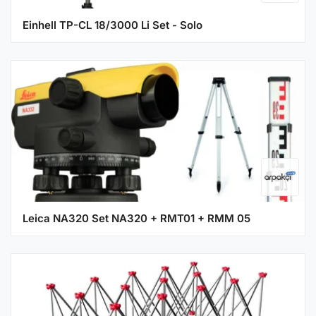
Einhell TP-CL 18/3000 Li Set - Solo
Leica NA320 Set NA320 + RMT01 + RMM 05