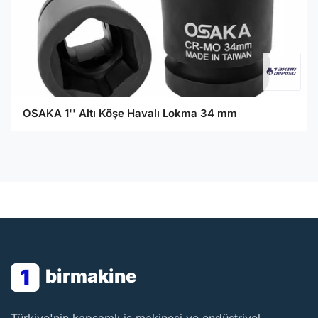
OSAKA 1'' Altı Köşe Havalı Lokma 34 mm
1
birmakine
BirMakine
Türkiye'nin kapsamlı iş makinesi ve endüstriyel