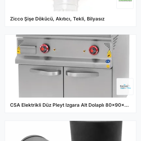
Zicco Şişe Dökücü, Akıtıcı, Tekli, Bilyasız
CSA Elektrikli Düz Pleyt Izgara Alt Dolaplı 80x90x85 cm KRCS.IZDPE.890