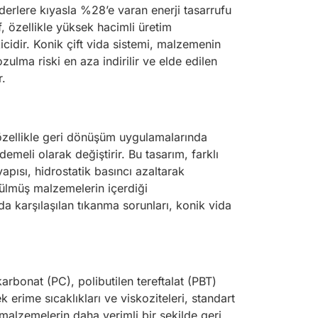
derlere kıyasla %28’e varan enerji tasarrufu
f, özellikle yüksek hacimli üretim
kicidir. Konik çift vida sistemi, malzemenin
lma riski en aza indirilir ve elde edilen
r.
, özellikle geri dönüşüm uygulamalarında
meli olarak değiştirir. Bu tasarım, farklı
apısı, hidrostatik basıncı azaltarak
rülmüş malzemelerin içerdiği
a karşılaşılan tıkanma sorunları, konik vida
arbonat (PC), polibutilen tereftalat (PBT)
 erime sıcaklıkları ve viskoziteleri, standart
 malzemelerin daha verimli bir şekilde geri