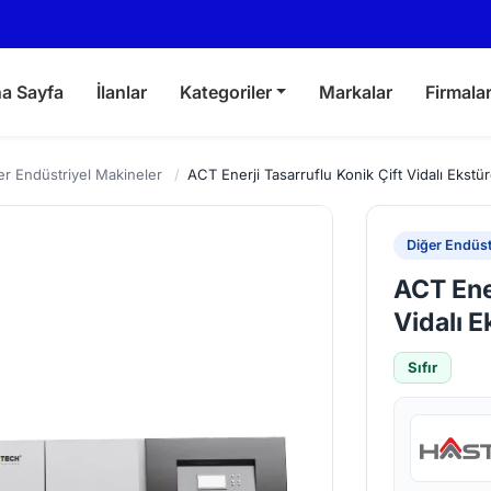
a Sayfa
İlanlar
Kategoriler
Markalar
Firmala
er Endüstriyel Makineler
/
ACT Enerji Tasarruflu Konik Çift Vidalı Ekstü
Diğer Endüst
ACT Ener
Vidalı E
Sıfır