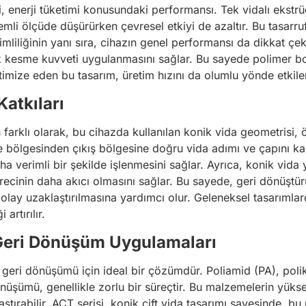
i, enerji tüketimi konusundaki performansı. Tek vidalı ekstrü
emli ölçüde düşürürken çevresel etkiyi de azaltır. Bu tasarru
rimliliğinin yanı sıra, cihazın genel performansı da dikkat çe
k kesme kuvveti uygulanmasını sağlar. Bu sayede polimer bozu
optimize eden bu tasarım, üretim hızını da olumlu yönde etkile
Katkıları
an farklı olarak, bu cihazda kullanılan konik vida geometrisi
 bölgesinden çıkış bölgesine doğru vida adımı ve çapını kade
 verimli bir şekilde işlenmesini sağlar. Ayrıca, konik vida y
ecinin daha akıcı olmasını sağlar. Bu sayede, geri dönüştü
ay uzaklaştırılmasına yardımcı olur. Geleneksel tasarımlard
artırılır.
 Geri Dönüşüm Uygulamaları
n geri dönüşümü için ideal bir çözümdür. Poliamid (PA), polik
nüşümü, genellikle zorlu bir süreçtir. Bu malzemelerin yüksek
ştırabilir. ACT serisi, konik çift vida tasarımı sayesinde, bu