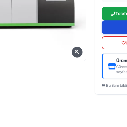
Telef
Ürünü
Güncel
sayfas
Bu ilanı bildi