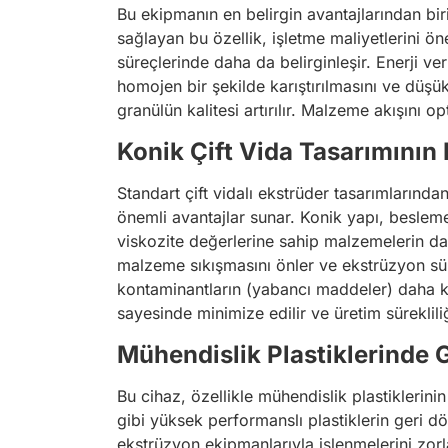
Bu ekipmanın en belirgin avantajlarından bir
sağlayan bu özellik, işletme maliyetlerini ön
süreçlerinde daha da belirginleşir. Enerji ve
homojen bir şekilde karıştırılmasını ve düşü
granülün kalitesi artırılır. Malzeme akışını 
Konik Çift Vida Tasarımının 
Standart çift vidalı ekstrüder tasarımlarınd
önemli avantajlar sunar. Konik yapı, besleme
viskozite değerlerine sahip malzemelerin daha
malzeme sıkışmasını önler ve ekstrüzyon sür
kontaminantların (yabancı maddeler) daha kol
sayesinde minimize edilir ve üretim sürekliliği 
Mühendislik Plastiklerinde
Bu cihaz, özellikle mühendislik plastiklerini
gibi yüksek performanslı plastiklerin geri dö
ekstrüzyon ekipmanlarıyla işlenmelerini zorla