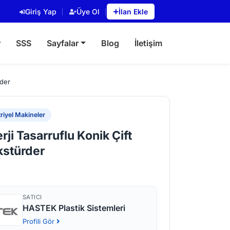
Giriş Yap
Üye Ol
İlan Ekle
r
SSS
Sayfalar
Blog
İletişim
rder
riyel Makineler
ji Tasarruflu Konik Çift
kstürder
SATICI
HASTEK Plastik Sistemleri
Profili Gör