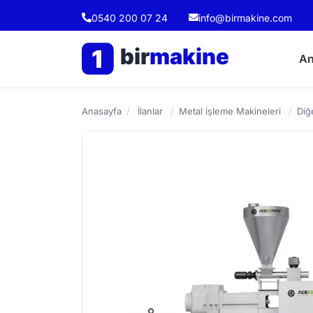
0540 200 07 24
info@birmakine.com
bir
makine
1
An
Anasayfa
/
İlanlar
/
Metal işleme Makineleri
/
Diğ