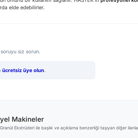
zun ömürlü bir kullanım sağlanır. HASTEK’in
profesyonel k
da elde edebilirler.
 soruyu siz sorun.
a
ücretsiz üye olun
.
iyel Makineler
ranül Ekstrüderi ile başlık ve açıklama benzerliği taşıyan diğer ilanla