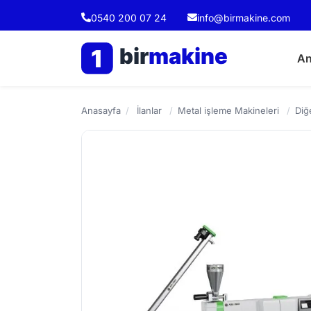
0540 200 07 24
info@birmakine.com
bir
makine
1
An
Anasayfa
/
İlanlar
/
Metal işleme Makineleri
/
Diğ