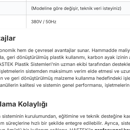
(Modeline göre değişir, teknik veri isteyiniz)
380V / 50Hz
ajlar
ekonomik hem de çevresel avantajlar sunar. Hammadde maliyet
da, geri dönüştürülmüş plastik kullanımı, karbon ayak izinin a
STEK Plastik Sistemleri’nin uzman ekibi tarafından destekl
 işletmelerin sistemden maksimum verim elde etmesi ve uzun
an ve geri dönüştürülmüş malzeme kullanma hedefindeki işlet
anüllerin kalitesi ve sistemin genel performansı, işletmelerin 
lama Kolaylığı
sisteminin kurulumundan, eğitimine ve teknik desteğine kad
 süreçlerine hızlı bir şekilde entegre edilebilir. Ayrıca, si