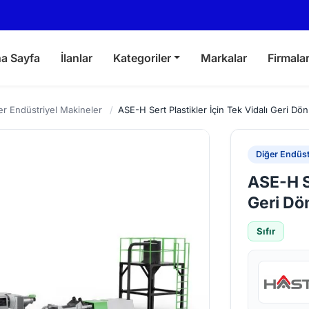
a Sayfa
İlanlar
Kategoriler
Markalar
Firmala
er Endüstriyel Makineler
/
ASE-H Sert Plastikler İçin Tek Vidalı Geri D
Diğer Endüst
ASE-H Se
Geri Dö
Sıfır