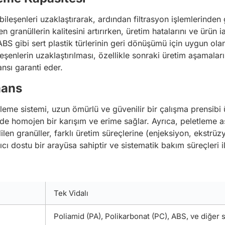
til bileşenleri uzaklaştırarak, ardından filtrasyon işlemlerin
en granüllerin kalitesini artırırken, üretim hatalarını ve ürün 
BS gibi sert plastik türlerinin geri dönüşümü için uygun olan 
leşenlerin uzaklaştırılması, özellikle sonraki üretim aşamala
nsı garanti eder.
mans
eme sistemi, uzun ömürlü ve güvenilir bir çalışma prensibi ü
sinde homojen bir karışım ve erime sağlar. Ayrıca, peletleme 
n granüller, farklı üretim süreçlerine (enjeksiyon, ekstrüzyo
cı dostu bir arayüsa sahiptir ve sistematik bakım süreçleri i
Tek Vidalı
Poliamid (PA), Polikarbonat (PC), ABS, ve diğer s