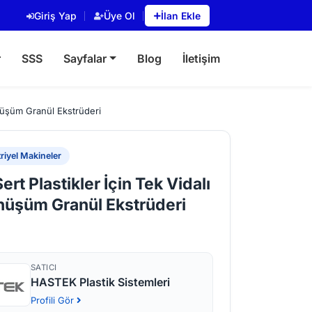
Giriş Yap
Üye Ol
İlan Ekle
r
SSS
Sayfalar
Blog
İletişim
önüşüm Granül Ekstrüderi
riyel Makineler
rt Plastikler İçin Tek Vidalı
nüşüm Granül Ekstrüderi
SATICI
HASTEK Plastik Sistemleri
Profili Gör