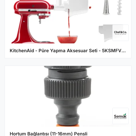
KitchenAid - Püre Yapma Aksesuar Seti - 5KSMFVSFGA
Hortum Bağlantısı (11-16mm) Pensli