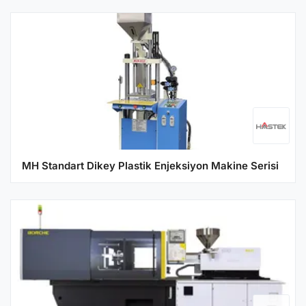
MH Standart Dikey Plastik Enjeksiyon Makine Serisi