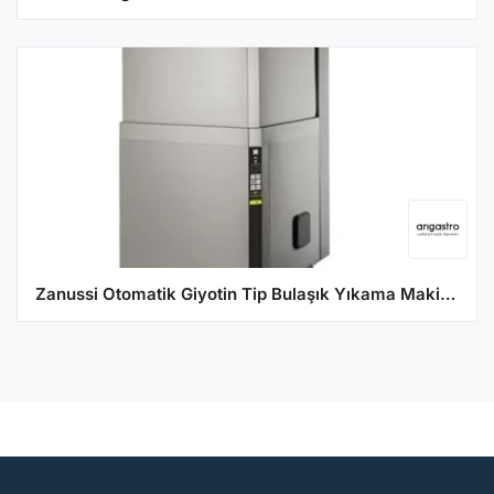
Zanussi Otomatik Giyotin Tip Bulaşık Yıkama Makinesi Otomatik Kapak Drenaj ve Parlatıcı Pompalı 504271