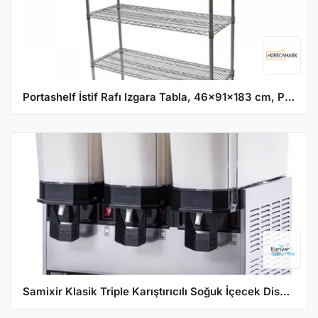
Portashelf İstif Rafı Izgara Tabla, 46x91x183 cm, Paslanmaz, 4 Katlı
Samixir Klasik Triple Karıştırıcılı Soğuk İçecek Dispenseri 20+20+20 Lt Inox 60.MMMI