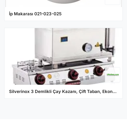
İp Makarası 021-023-025
Silverinox 3 Demlikli Çay Kazanı, Çift Taban, Ekonomik, LPG'li, 60'lık