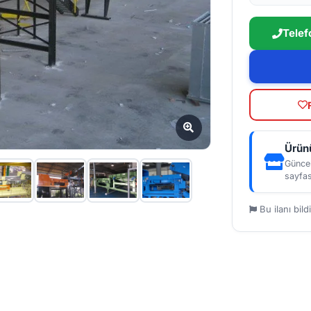
Telef
Ürünü
Güncel
sayfas
Bu ilanı bildi