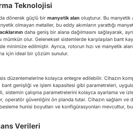
rma Teknolojisi
zda dönerek güçlü bir
manyetik alan
oluşturur. Bu manyetik
etik olmayan metaller, bu eddy akımların yarattığı manyetik 
cıklarının
daha geniş bir alana dağılmasını sağlayarak, ayrış
ası mümkün olur. Geleneksel sistemlerde karşılaşılan bant k
de minimize edilmiştir. Ayrıca, rotorun hızı ve manyetik alan
ma için ideal bir çözüm sunulur.
 tesis düzenlemelerine kolayca entegre edilebilir. Cihazın ko
 bant genişliği ve işlem kapasitesi gibi parametreleri, uygu
aneli, sistemin çalışma parametrelerini kolayca ayarlama ve i
er, operatör güvenliğini ön planda tutar. Cihazın sağlam ve 
 besleme hunisi boyutları ve konfigürasyonları mevcuttur, bu
ans Verileri