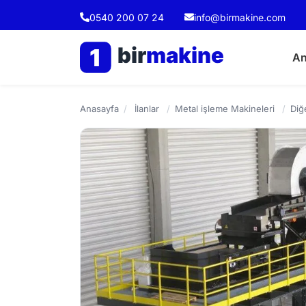
0540 200 07 24
info@birmakine.com
bir
makine
1
An
Anasayfa
/
İlanlar
/
Metal işleme Makineleri
/
Diğ