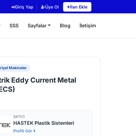
Giriş Yap
Üye Ol
İlan Ekle
r
SSS
Sayfalar
Blog
İletişim
riyel Makineler
rik Eddy Current Metal
(ECS)
SATICI
HASTEK Plastik Sistemleri
Profili Gör