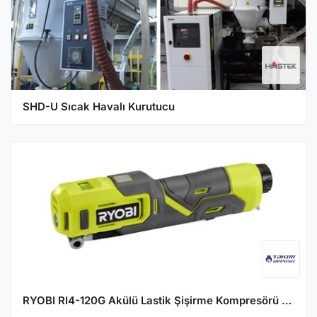
SHD-U Sıcak Havalı Kurutucu
RYOBI RI4-120G Akülü Lastik Şişirme Kompresörü 4V Li-Ion - USB-C ile Şarj Edilebilir