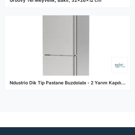
Groovy Tel Meyvelik, Bakır, 32x26x12 cm
Ndustrio Dik Tip Pastane Buzdolabı - 2 Yarım Kapılı CPP-102-UC