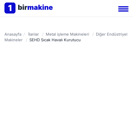
1
bir
makine
Anasayfa
/
İlanlar
/
Metal işleme Makineleri
/
Diğer Endüstriyel
Makineler
/
SEHD Sıcak Havalı Kurutucu