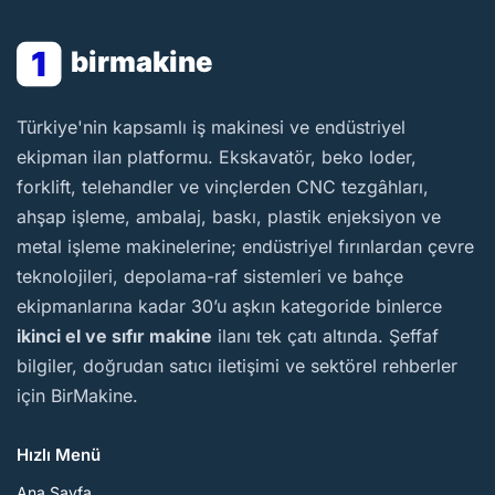
1
birmakine
BirMakine
Türkiye'nin kapsamlı iş makinesi ve endüstriyel
ekipman ilan platformu. Ekskavatör, beko loder,
forklift, telehandler ve vinçlerden CNC tezgâhları,
ahşap işleme, ambalaj, baskı, plastik enjeksiyon ve
metal işleme makinelerine; endüstriyel fırınlardan çevre
teknolojileri, depolama-raf sistemleri ve bahçe
ekipmanlarına kadar 30’u aşkın kategoride binlerce
ikinci el ve sıfır makine
ilanı tek çatı altında. Şeffaf
bilgiler, doğrudan satıcı iletişimi ve sektörel rehberler
için BirMakine.
Hızlı Menü
Ana Sayfa