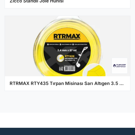
Zicco Standlı Jöle Hunisi
RTRMAX RTY435 Tırpan Misinası Sarı Altıgen 3.5 mm 41 Metre