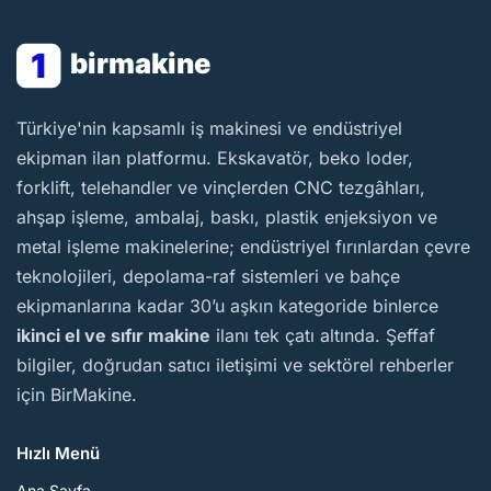
1
birmakine
BirMakine
Türkiye'nin kapsamlı iş makinesi ve endüstriyel
ekipman ilan platformu. Ekskavatör, beko loder,
forklift, telehandler ve vinçlerden CNC tezgâhları,
ahşap işleme, ambalaj, baskı, plastik enjeksiyon ve
metal işleme makinelerine; endüstriyel fırınlardan çevre
teknolojileri, depolama-raf sistemleri ve bahçe
ekipmanlarına kadar 30’u aşkın kategoride binlerce
ikinci el ve sıfır makine
ilanı tek çatı altında. Şeffaf
bilgiler, doğrudan satıcı iletişimi ve sektörel rehberler
için BirMakine.
Hızlı Menü
Ana Sayfa