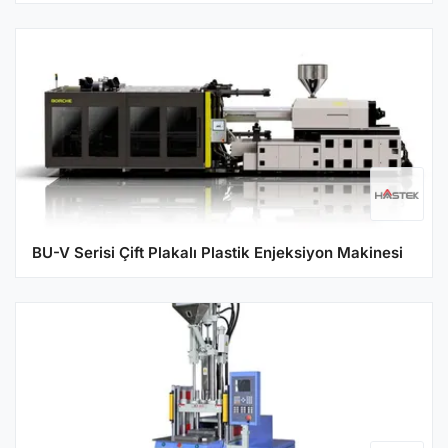
BU-V Serisi Çift Plakalı Plastik Enjeksiyon Makinesi