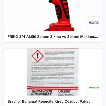
FRIKO 3/4 Akülü Somun Sıkma ve Sökme Makinesi Çift Akülü 21V 6 Ah 2000 Nm
Bravilor Bonamat Renegite Kireç Çözücü, Paket