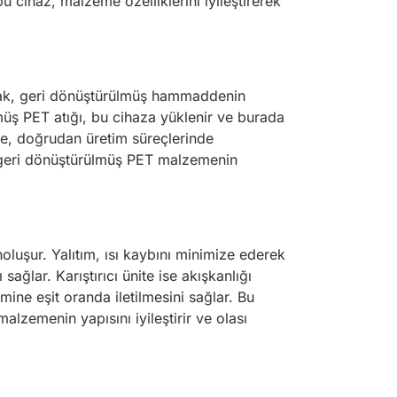
bu cihaz, malzeme özelliklerini iyileştirerek
utarak, geri dönüştürülmüş hammaddenin
lmüş PET atığı, bu cihaza yüklenir ve burada
eme, doğrudan üretim süreçlerinde
, geri dönüştürülmüş PET malzemenin
enoluşur. Yalıtım, ısı kaybını minimize ederek
sağlar. Karıştırıcı ünite ise akışkanlığı
ne eşit oranda iletilmesini sağlar. Bu
malzemenin yapısını iyileştirir ve olası