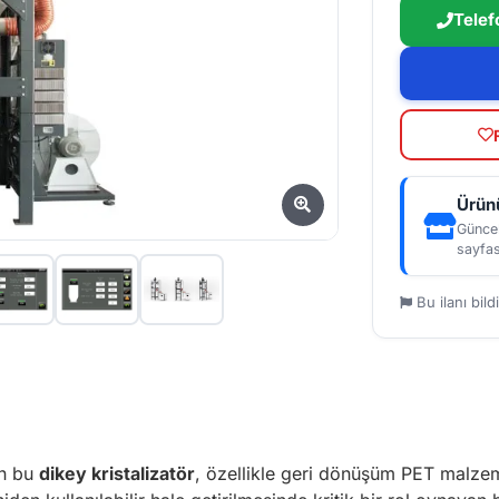
Telef
Ürünü
Güncel
sayfas
Bu ilanı bildi
en bu
dikey kristalizatör
, özellikle geri dönüşüm PET malzeme