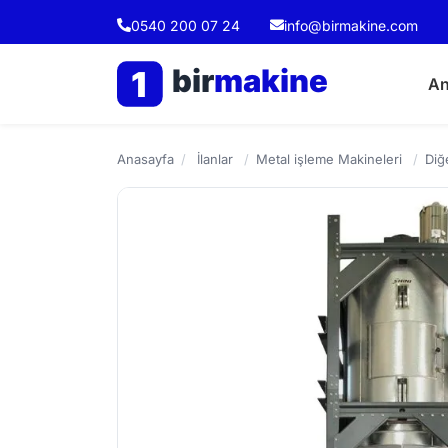
0540 200 07 24
info@birmakine.com
bir
makine
1
An
Anasayfa
/
İlanlar
/
Metal işleme Makineleri
/
Diğ