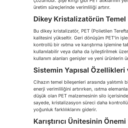
çözümdür. Şişe kırığı gibi PET atıklarının yen
üretim süreçlerinde verimliliği artırır.
Dikey Kristalizatörün Temel 
Bu dikey kristalizatör, PET (Polietilen Tere
kalitesini yükseltir. Geri dönüşüm PET’in işl
kontrollü bir ısıtma ve karıştırma işlemine 
kullanılabilir veya daha da iyileştirilmek üzer
kullanım alanları genişler ve yeni ürünlerin 
Sistemin Yapısal Özellikleri
Cihazın temel bileşenleri arasında yalıtımlı b
enerji verimliliğini artırırken, ısıtma elemanl
düşük olan PET malzemesinin silo içerisinde
sayede, kristalizasyon süreci daha kontrollü v
yoğunluk farklılıklarını giderir.
Karıştırıcı Ünitesinin Önem