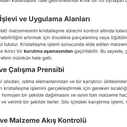
iden kullanılabilir hale getirilmesinde kritik bir rol oynayan 
İşlevi ve Uygulama Alanları
ftalat) malzemesinin kristalleşme sürecini kontrol altında t
enebilirliğini artırmak için öncelikle parçalanmış veya öğütü
tabi tutulur. Kristalleşme işlemi sonucunda elde edilen malz
e ikinci bir
kurutma aşamasından
geçirilebilir. Bu sayede
üretimi mümkün hale gelir.
 ve Çalışma Prensibi
ir silodan, ısıtma elemanlarından ve bir karıştırıcı ünitesind
arı kristalleşme işlemini gerçekleştirmek için gereken sıcaklığı 
 homojen bir şekilde dağılmasını ve ısının tüm malzeme hacmi
e verimli bir şekilde ilerler. Silo içindeki karıştırma işlemi, 
i ve Malzeme Akış Kontrolü