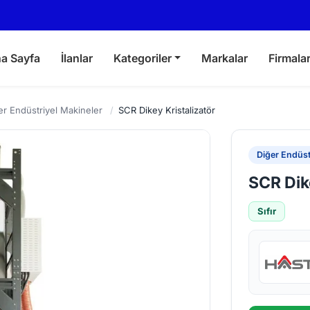
a Sayfa
İlanlar
Kategoriler
Markalar
Firmala
er Endüstriyel Makineler
/
SCR Dikey Kristalizatör
Diğer Endüst
SCR Dike
Sıfır