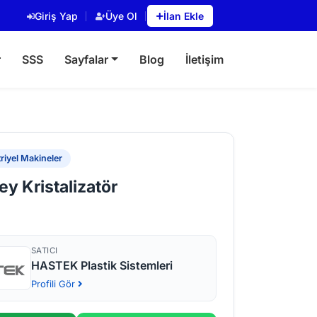
Giriş Yap
Üye Ol
İlan Ekle
r
SSS
Sayfalar
Blog
İletişim
riyel Makineler
y Kristalizatör
SATICI
HASTEK Plastik Sistemleri
Profili Gör