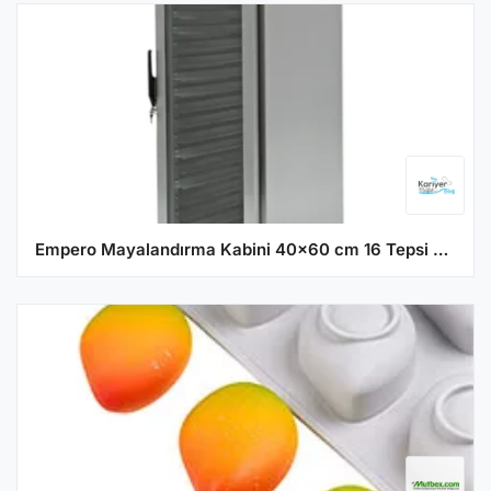
Empero Mayalandırma Kabini 40x60 cm 16 Tepsi Kapasiteli EMP.MF.20