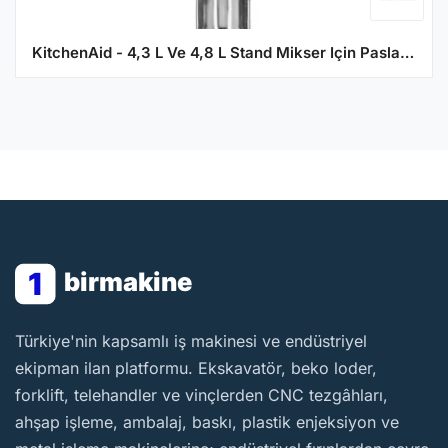
KitchenAid - 4,3 L Ve 4,8 L Stand Mikser Için Paslanmaz Çelik Düz Çırpıcı - 5KSM5THFBSS
1
birmakine
BirMakine
Türkiye'nin kapsamlı iş makinesi ve endüstriyel
ekipman ilan platformu. Ekskavatör, beko loder,
forklift, telehandler ve vinçlerden CNC tezgâhları,
ahşap işleme, ambalaj, baskı, plastik enjeksiyon ve