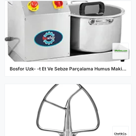
Bosfor Uzk- -t Et Ve Sebze Parçalama Humus Makinesi Kapasiteli Trifaze