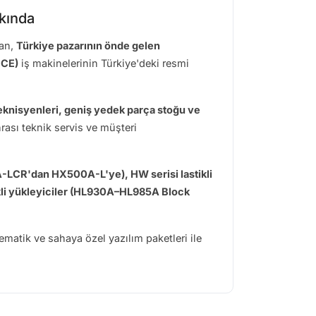
kkında
pan,
Türkiye pazarının önde gelen
 CE)
iş makinelerinin Türkiye'deki resmi
 teknisyenleri, geniş yedek parça stoğu ve
rası teknik servis ve müşteri
0A-LCR'dan HX500A-L'ye), HW serisi lastikli
li yükleyiciler (HL930A–HL985A Block
matik ve sahaya özel yazılım paketleri ile