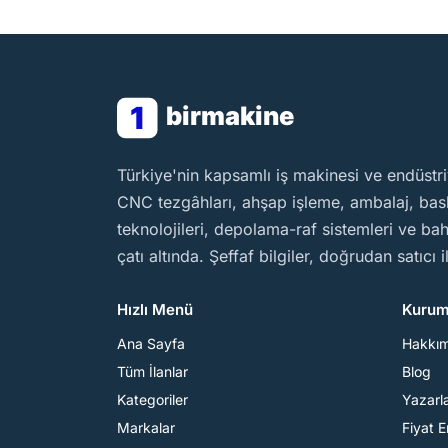
1
birmakine
BirMakine
Türkiye'nin kapsamlı iş makinesi ve endüstri
CNC tezgâhları, ahşap işleme, ambalaj, baskı
teknolojileri, depolama-raf sistemleri ve b
çatı altında. Şeffaf bilgiler, doğrudan satıcı 
Hızlı Menü
Kurum
Ana Sayfa
Hakkı
Tüm İlanlar
Blog
Kategoriler
Yazarl
Markalar
Fiyat 