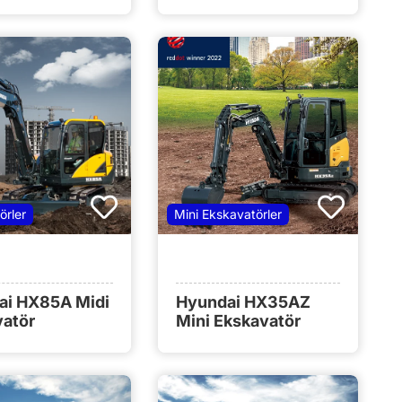
örler
Mini Ekskavatörler
ai HX85A Midi
Hyundai HX35AZ
vatör
Mini Ekskavatör