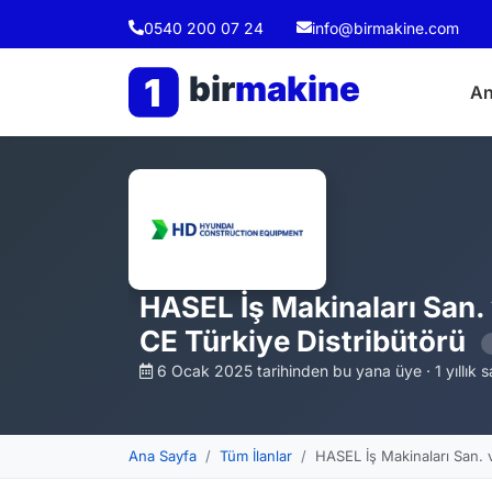
0540 200 07 24
info@birmakine.com
bir
makine
1
An
HASEL İş Makinaları San.
CE Türkiye Distribütörü
6 Ocak 2025 tarihinden bu yana üye · 1 yıllık sa
Ana Sayfa
Tüm İlanlar
HASEL İş Makinaları San. 