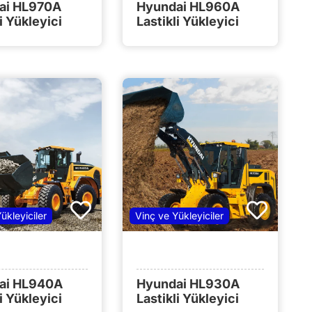
ai HL970A
Hyundai HL960A
i Yükleyici
Lastikli Yükleyici
ükleyiciler
Vinç ve Yükleyiciler
ai HL940A
Hyundai HL930A
i Yükleyici
Lastikli Yükleyici