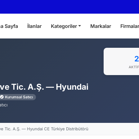
a Sayfa
İlanlar
Kategoriler
Markalar
Firmala
2
AKTIF
 ve Tic. A.Ş. — Hyundai
Kurumsal Satıcı
tıcı
ve Tic. A.Ş. — Hyundai CE Türkiye Distribütörü