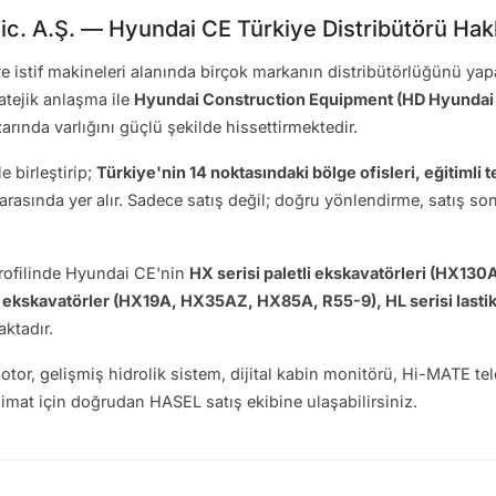
ic. A.Ş. — Hyundai CE Türkiye Distribütörü Ha
e istif makineleri alanında birçok markanın distribütörlüğünü ya
ratejik anlaşma ile
Hyundai Construction Equipment (HD Hyundai
rında varlığını güçlü şekilde hissettirmektedir.
 birleştirip;
Türkiye'nin 14 noktasındaki bölge ofisleri, eğitimli
arasında yer alır. Sadece satış değil; doğru yönlendirme, satış son
ofilinde Hyundai CE'nin
HX serisi paletli ekskavatörleri (HX13
kskavatörler (HX19A, HX35AZ, HX85A, R55-9), HL serisi lastik
ktadır.
or, gelişmiş hidrolik sistem, dijital kabin monitörü, Hi-MATE tele
slimat için doğrudan HASEL satış ekibine ulaşabilirsiniz.