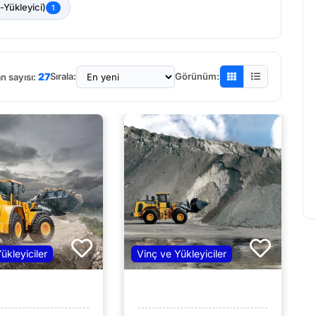
-Yükleyici)
1
27
Sırala:
Görünüm:
an sayısı:
ükleyiciler
Vinç ve Yükleyiciler