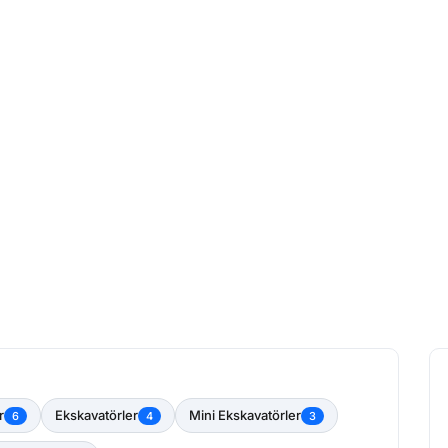
r
Ekskavatörler
Mini Ekskavatörler
6
4
3