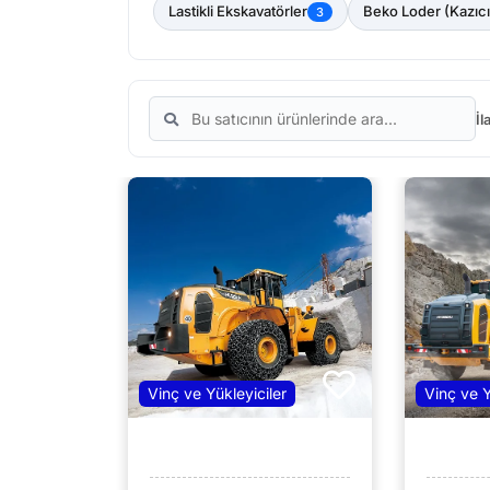
Lastikli Ekskavatörler
Beko Loder (Kazıcı
3
İl
Vinç ve Yükleyiciler
Vinç ve Y