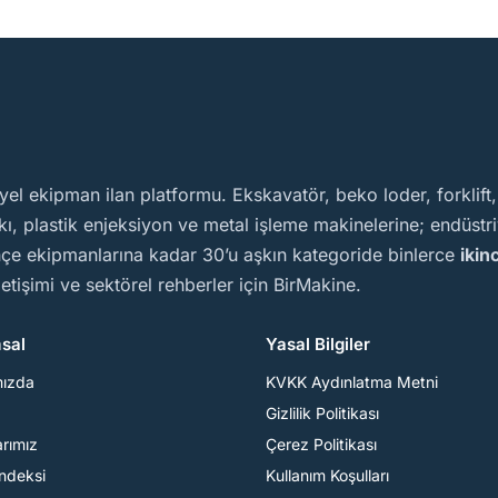
yel ekipman ilan platformu. Ekskavatör, beko loder, forklift
, plastik enjeksiyon ve metal işleme makinelerine; endüstriy
ahçe ekipmanlarına kadar 30’u aşkın kategoride binlerce
ikin
iletişimi ve sektörel rehberler için BirMakine.
sal
Yasal Bilgiler
mızda
KVKK Aydınlatma Metni
Gizlilik Politikası
arımız
Çerez Politikası
Endeksi
Kullanım Koşulları