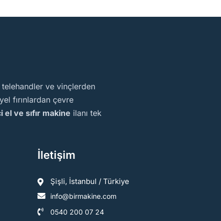
, telehandler ve vinçlerden
el fırınlardan çevre
ci el ve sıfır makine
ilanı tek
İletişim
Şişli, İstanbul / Türkiye
info@birmakine.com
0540 200 07 24