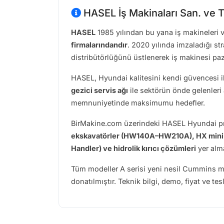
HASEL İş Makinaları San. ve T
HASEL
1985 yılından bu yana iş makineleri v
firmalarındandır
. 2020 yılında imzaladığı st
distribütörlüğünü üstlenerek iş makinesi paza
HASEL, Hyundai kalitesini kendi güvencesi ile
gezici servis ağı
ile sektörün önde gelenleri 
memnuniyetinde maksimumu hedefler.
BirMakine.com üzerindeki HASEL Hyundai pr
ekskavatörler (HW140A–HW210A), HX mini e
Handler) ve hidrolik kırıcı çözümleri
yer alma
Tüm modeller A serisi yeni nesil Cummins mot
donatılmıştır. Teknik bilgi, demo, fiyat ve te