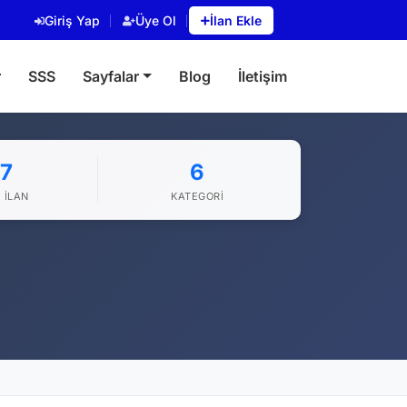
Giriş Yap
Üye Ol
İlan Ekle
r
SSS
Sayfalar
Blog
İletişim
7
6
 İLAN
KATEGORI