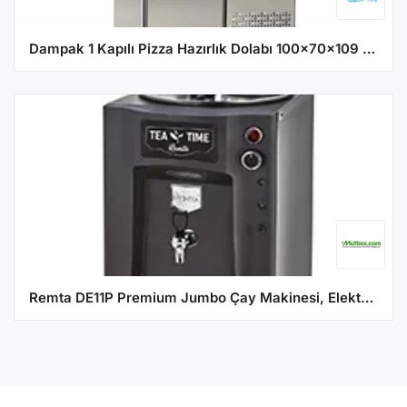
Dampak 1 Kapılı Pizza Hazırlık Dolabı 100x70x109 22TBF1S-PA70
Remta DE11P Premium Jumbo Çay Makinesi, Elektrikli, 3 Demlikli, 23 Litre Kapasiteli , Siyah