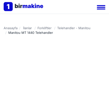
1
bir
makine
Anasayfa
/
İlanlar
/
Forkliftler
/
Telehandler - Manitou
/
Manitou MT 1440 Telehandler