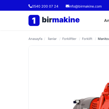
0540 200 07 24
info@birmakine.com
bir
makine
1
An
Anasayfa
/
İlanlar
/
Forkliftler
/
Forklift
/
Manito