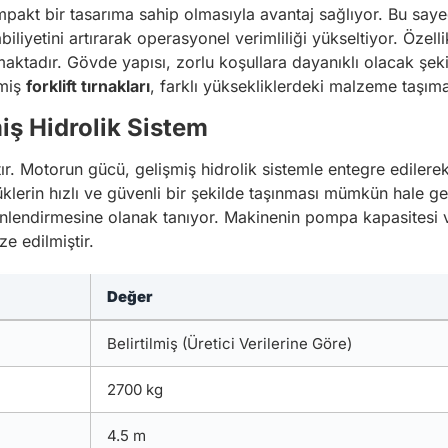
mpakt bir tasarıma sahip olmasıyla avantaj sağlıyor. Bu sa
yetini artırarak operasyonel verimliliği yükseltiyor. Özell
aktadır. Gövde yapısı, zorlu koşullara dayanıklı olacak şek
lmiş
forklift tırnakları
, farklı yüksekliklerdeki malzeme taşıma 
ş Hidrolik Sistem
tır. Motorun gücü, gelişmiş hidrolik sistemle entegre ediler
klerin hızlı ve güvenli bir şekilde taşınması mümkün hale ge
lendirmesine olanak tanıyor. Makinenin pompa kapasitesi ve
e edilmiştir.
Değer
Belirtilmiş (Üretici Verilerine Göre)
2700 kg
4.5 m