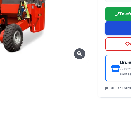
Telef
Ürünü
Güncel
sayfas
Bu ilanı bildi