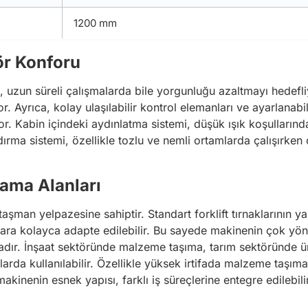
1200 mm
ör Konforu
 uzun süreli çalışmalarda bile yorgunluğu azaltmayı hedefli
or. Ayrıca, kolay ulaşılabilir kontrol elemanları ve ayarlanabi
 Kabin içindeki aydınlatma sistemi, düşük ışık koşullarında
ndırma sistemi, özellikle tozlu ve nemli ortamlarda çalışır
lama Alanları
taşman yelpazesine sahiptir. Standart forklift tırnaklarının ya
alara kolayca adapte edilebilir. Bu sayede makinenin çok yönl
tadır. İnşaat sektöründe malzeme taşıma, tarım sektöründe 
anlarda kullanılabilir. Özellikle yüksek irtifada malzeme taşı
inenin esnek yapısı, farklı iş süreçlerine entegre edilebilirl