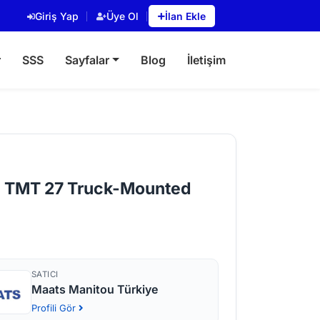
Giriş Yap
Üye Ol
İlan Ekle
r
SSS
Sayfalar
Blog
İletişim
u TMT 27 Truck-Mounted
SATICI
Maats Manitou Türkiye
Profili Gör